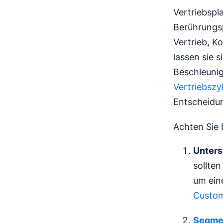
Vertriebspl
Berührungsp
Vertrieb, K
lassen sie 
Beschleuni
Vertriebszy
Entscheidu
Achten Sie 
Unters
sollten
um ein
Custom
Segme