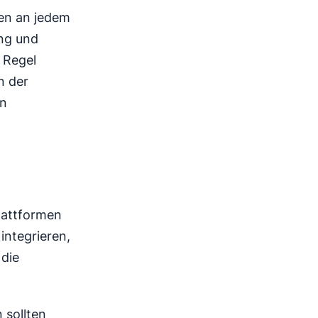
nen an jedem
ing und
 Regel
n der
en
Plattformen
integrieren,
 die
 sollten