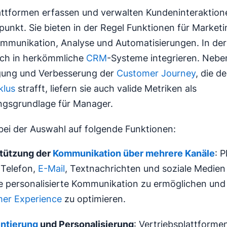
attformen erfassen und verwalten Kundeninteraktio
unkt. Sie bieten in der Regel Funktionen für Market
ommunikation, Analyse und Automatisierungen. In der
sich in herkömmliche
CRM
-Systeme integrieren. Nebe
gung und Verbesserung der
Customer Journey
, die d
klus
strafft, liefern sie auch valide Metriken als
ngsgrundlage für Manager.
bei der Auswahl auf folgende Funktionen:
tützung der
Kommunikation über mehrere Kanäle
: 
 Telefon,
E-Mail
, Textnachrichten und soziale Medien 
e personalisierte Kommunikation zu ermöglichen und
er Experience
zu optimieren.
ntierung
und Personalisierung
: Vertriebsplattformen