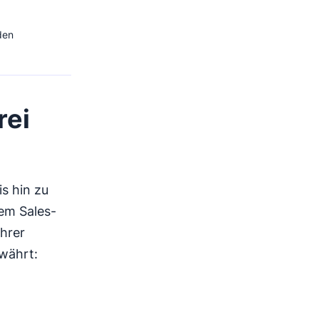
den
rei
s hin zu
em Sales-
hrer
währt: