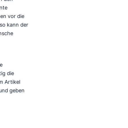
nte
en vor die
 so kann der
ünsche
ie
ig die
m Artikel
 und geben