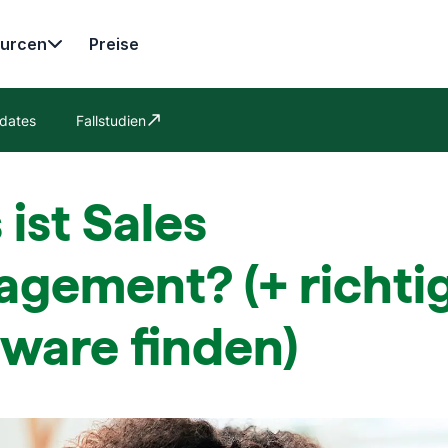
urcen
Preise
dates
Fallstudien
In neuem Fenster öffnen
ist Sales
agement? (+ richti
ware finden)