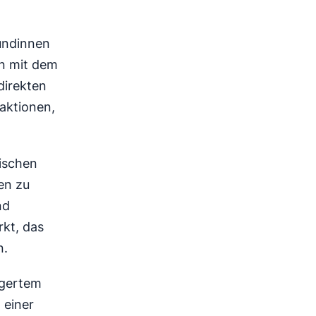
undinnen
en mit dem
direkten
raktionen,
wischen
en zu
nd
kt, das
n.
igertem
 einer