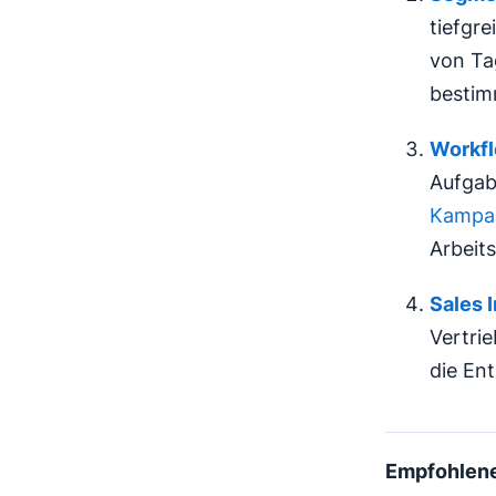
tiefgr
von Ta
bestim
Workfl
Aufgab
Kampa
Arbeits
Sales 
Vertri
die En
Empfohlene