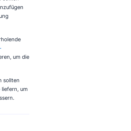
Hinzufügen
rung
erholende
-
ren, um die
n sollten
e
liefern, um
ssern.