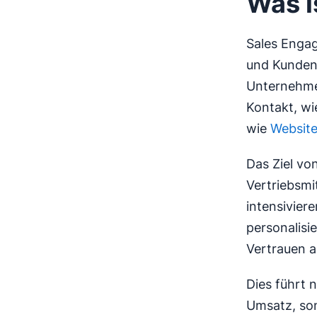
Was i
Sales Engag
und Kunden.
Unternehmen
Kontakt, wi
wie
Websit
Das Ziel vo
Vertriebsmi
intensivier
personalisi
Vertrauen a
Dies führt 
Umsatz, son