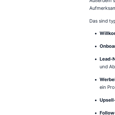
Außerdem sc
Aufmerksamk
Das sind ty
Willk
Onboa
Lead-
und Ab
Werbe
ein Pro
Upsell
Follo