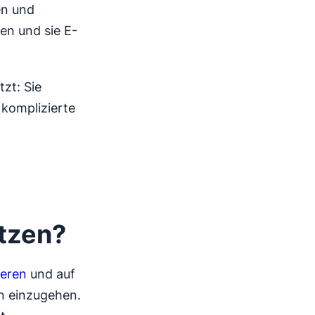
en und
en und sie E-
zt: Sie
 komplizierte
tzen?
ieren
und auf
en einzugehen.