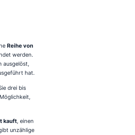
ine
Reihe von
endet werden.
 ausgelöst,
sgeführt hat.
ie drei bis
Möglichkeit,
t kauft
, einen
 gibt unzählige