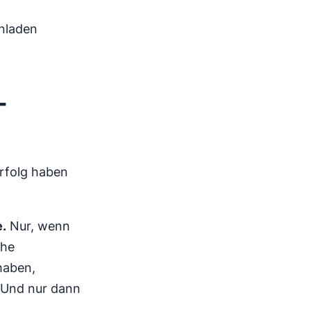
nladen
-
rfolg haben
.
Nur, wenn
che
haben,
. Und nur dann