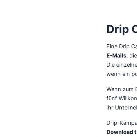
Drip 
Eine Drip 
E-Mails
, d
Die einzeln
wenn ein po
Wenn zum B
fünf Willko
Ihr Untern
Drip-Kampa
Download t