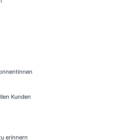
t
bonnentinnen
ellen Kunden
u erinnern