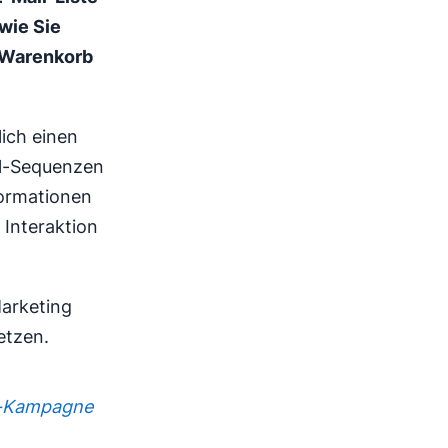
wie Sie
m Warenkorb
lich einen
il-Sequenzen
formationen
 Interaktion
Marketing
etzen.
ng-Kampagne