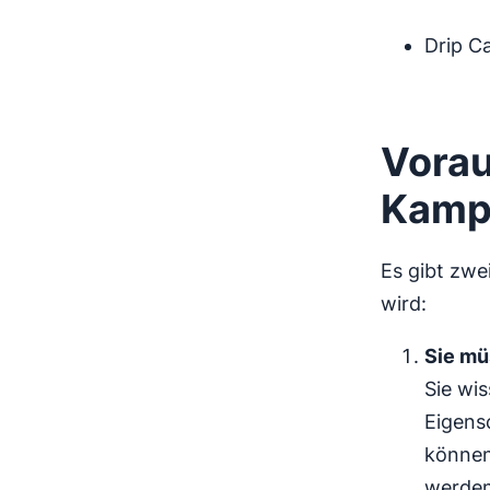
Drip C
Vorau
Kamp
Es gibt zwe
wird:
Sie mü
Sie wi
Eigens
können
werden