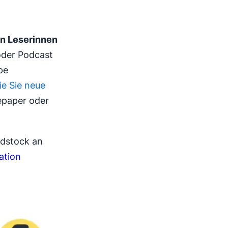
an Leserinnen
 oder Podcast
pe
ie Sie neue
tepaper oder
ndstock an
ation