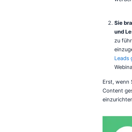
Sie br
und Le
zu füh
einzug
Leads 
Webina
Erst, wenn 
Content ges
einzurichte