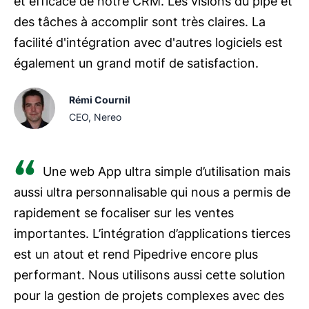
et efficace de notre CRM. Les visions du pipe et
et facilité d'utilisation.
Outils de marketing par e-mail (par exemple,
des tâches à accomplir sont très claires. La
Mailchimp)
facilité d'intégration avec d'autres logiciels est
également un grand motif de satisfaction.
Plateformes de marketing automation
Applis de gestion des réseaux sociaux
Rémi Cournil
CEO, Nereo
Applis de génération de leads (par exemple,
formulaires web)
Une web App ultra simple d’utilisation mais
Applis de messagerie (par exemple, Slack)
aussi ultra personnalisable qui nous a permis de
rapidement se focaliser sur les ventes
S’il n’existe pas d’intégration native pour votre logiciel,
vous pouvez
ou
importantes. L’intégration d’applications tierces
créer votre propre intégration via l’
.
est un atout et rend Pipedrive encore plus
performant. Nous utilisons aussi cette solution
pour la gestion de projets complexes avec des