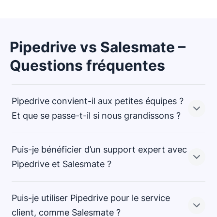
Pipedrive vs Salesmate –
Questions fréquentes
Pipedrive convient-il aux petites équipes ?
Et que se passe-t-il si nous grandissons ?
Puis-je bénéficier d’un support expert avec
Oui. Pipedrive est conçu pour les
et
Pipedrive et Salesmate ?
les
qui veulent grandir sans devoir changer
d'outil.
Puis-je utiliser Pipedrive pour le service
L'interface intuitive du logiciel, ses fonctionnalités de
Ces deux
client, comme Salesmate ?