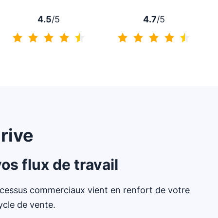
4.7
/5
4.5
/5
4.7 sur 5
4.5 sur 5
rive
s flux de travail
ocessus commerciaux vient en renfort de votre
ycle de vente.