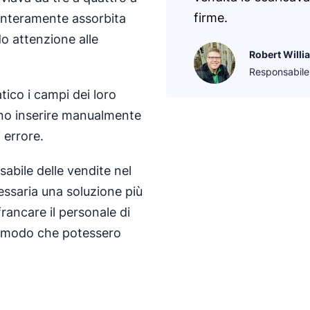
firme.
interamente assorbita
do attenzione alle
Robert Willi
Responsabile 
tico i campi dei loro
ano inserire manualmente
 errore.
bile delle vendite nel
essaria una soluzione più
francare il personale di
in modo che potessero