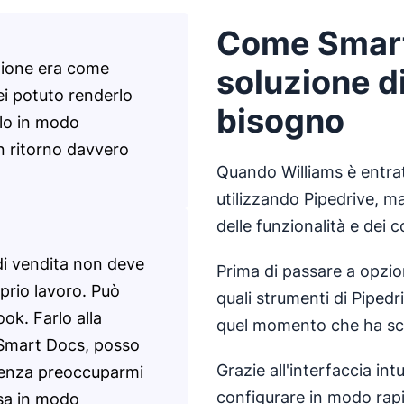
Come Smart 
nzione era come
soluzione di
ei potuto renderlo
bisogno
rlo in modo
un ritorno davvero
Quando Williams è entrat
utilizzando Pipedrive, m
delle funzionalità e dei 
 di vendita non deve
Prima di passare a opzion
prio lavoro. Può
quali strumenti di Pipedr
ok. Farlo alla
quel momento che ha sc
 Smart Docs, posso
Grazie all'interfaccia int
 senza preoccuparmi
configurare in modo rapid
osa in modo