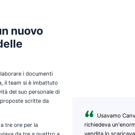
 un nuovo
delle
elaborare i documenti
, il team si è imbattuto
ità del suo personale di
 proposte scritte da
Usavamo Canva
richiedeva un'enorme
 tre ore per la
vendita lo scaricava
nviava da tre a quattro a