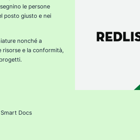
ssegnino le persone
l posto giusto e nei
chiature nonché a
le risorse e la conformità,
progetti.
o Smart Docs