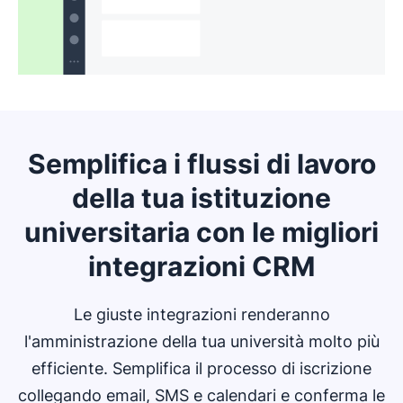
automatico. Invia aggiornamenti email personalizzati in
Impostando la segmentazione dei tuoi candidati, puoi
automatico e su larga scala, fornendo agli studenti
risparmiare tempo e condurre le campagne con
giusti le informazioni appropriate, al momento
messaggi automatici. Utilizza l'automazione del
opportuno. Semplifica i compiti del tuo impiegato
marketing per fornire aggiornamenti trasparenti
addetto alle iscrizioni con il nostro apposito software e
sull'avanzamento delle iscrizioni e incoraggia i
screma il lavoro ripetitivo dalla sua giornata lavorativa.
candidati a partecipare ad iniziative universitarie come
club e associazioni studentesche.
Semplifica i flussi di lavoro
della tua istituzione
universitaria con le migliori
integrazioni CRM
Le giuste integrazioni renderanno
l'amministrazione della tua università molto più
efficiente. Semplifica il processo di iscrizione
collegando email, SMS e calendari e conferma le