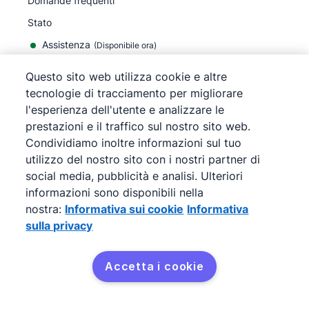
Domande frequenti
Stato
Assistenza
(Disponibile ora)
Questo sito web utilizza cookie e altre
azienda
tecnologie di tracciamento per migliorare
l'esperienza dell'utente e analizzare le
Informazioni
prestazioni e il traffico sul nostro sito web.
Carriere
Condividiamo inoltre informazioni sul tuo
Blog
utilizzo del nostro sito con i nostri partner di
social media, pubblicità e analisi. Ulteriori
Redazione
informazioni sono disponibili nella
Ricevi la nostra newsletter
nostra:
Informativa sui cookie
Informativa
Centro di sicurezza
sulla privacy
Legal hub
Accetta i cookie
Processori secondari