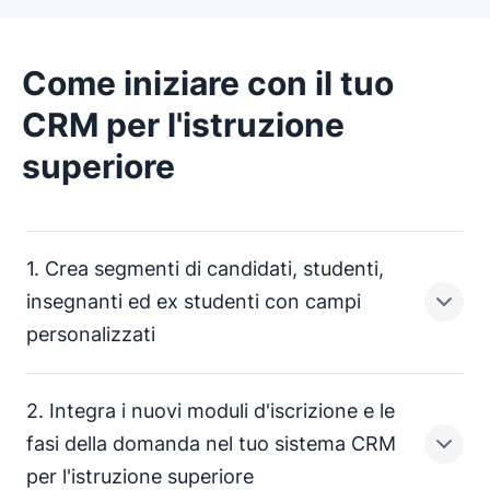
Come iniziare con il tuo
CRM per l'istruzione
superiore
1. Crea segmenti di candidati, studenti,
insegnanti ed ex studenti con campi
personalizzati
2. Integra i nuovi moduli d'iscrizione e le
Quando accedi per la prima volta a Pipedrive, troverai
fasi della domanda nel tuo sistema CRM
una rappresentazione visiva della tua pipeline di
per l'istruzione superiore