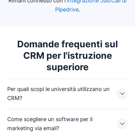
Rimani connesso con l'
integrazione JustCall di
Pipedrive
.
Domande frequenti sul
CRM per l'istruzione
superiore
Per quali scopi le università utilizzano un
CRM?
Come scegliere un software per il
La gestione delle relazioni con i clienti nell'istruzione
marketing via email?
superiore viene utilizzata per monitorare e supportare