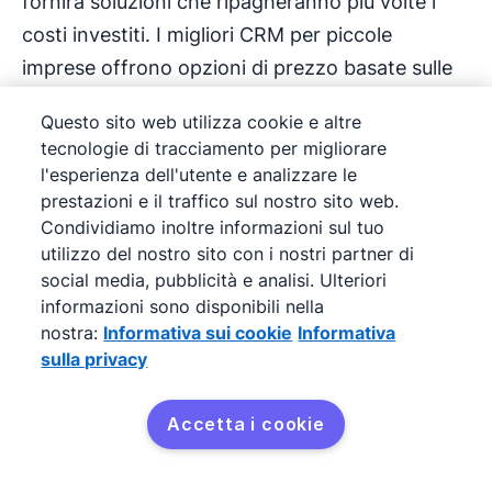
fornirà soluzioni che ripagheranno più volte i
costi investiti. I migliori CRM per piccole
imprese offrono opzioni di prezzo basate sulle
dimensioni dell'organizzazione, come la
Questo sito web utilizza cookie e altre
tariffazione ad utente e abbonamenti annuali
tecnologie di tracciamento per migliorare
ridotti.
l'esperienza dell'utente e analizzare le
prestazioni e il traffico sul nostro sito web.
Scopri quanto esattamente un CRM può aiutare
Condividiamo inoltre informazioni sul tuo
utilizzo del nostro sito con i nostri partner di
la tua azienda comparando il costo per utente ai
social media, pubblicità e analisi. Ulteriori
ricavi aggiuntivi che genererai grazie al
informazioni sono disponibili nella
risparmio di tempo e ad un processo di follow-
nostra:
Informativa sui cookie
Informativa
up più efficace.
sulla privacy
Accetta i cookie
Provalo gratis