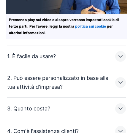
Premendo play sul video qui sopra verranno impostati cookie di
terze parti. Per favore, leggi la nostra
politica sui cookie
per
ulteriori informazioni.
1. È facile da usare?
2. Può essere personalizzato in base alla
Se un CRM è troppo complicato, non verrà utilizzato. Il
tua attività d'impresa?
CRM giusto renderà l'ottimizzazione del tuo processo
di vendita un gioco da ragazzi, dalla configurazione
iniziale e l'importazione dei dati alla registrazione delle
3. Quanto costa?
attività di vendita e l'analisi dei risultati.
Non cambiare il modo in cui lavori per adattarlo al tuo
CRM. Cerca invece un CRM flessibile, in grado di
Un CRM di facile utilizzo significa che puoi dedicare
adattarsi su misura al tuo modo specifico di fare affari.
4. Com'è l'assistenza clienti?