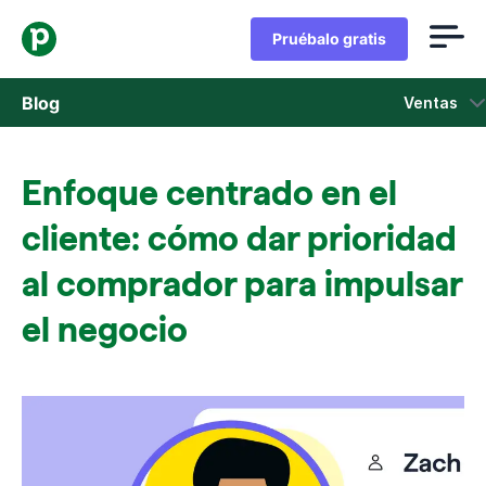
Pruébalo gratis
Blog
Ventas
Ventas
Enfoque centrado en el
Marketing
cliente: cómo dar prioridad
Actualizaciones de Producto
al comprador para impulsar
el negocio
Casos de estudio
Se abre en una nueva ventana