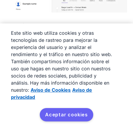
También puedes añadir archivos, correos
Este sitio web utiliza cookies y otras
electrónicos y notas a medida que vayas
tecnologías de rastreo para mejorar la
recopilando información adicional (por ejemplo,
experiencia del usuario y analizar el
sobre el comportamiento o la preferencia del
rendimiento y el tráfico en nuestro sitio web.
cliente).
También compartimos información sobre el
uso que hagas en nuestro sitio con nuestros
socios de redes sociales, publicidad y
Por ejemplo, almacena los puntos de dolor
análisis. Hay más información disponible en
detallados de cada miembro del comité de
nuestro:
Aviso de Cookies
Aviso de
compras para ayudar a los vendedores a
privacidad
personalizar su estrategia centrada en el
cliente, o guarda la documentación más
Aceptar cookies
Prueba Pipedrive
reciente del producto de tu cliente para
gratis
comprender mejor su negocio.