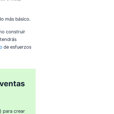
 lo más básico.
mo construir
btendrás
vo
de esfuerzos
 ventas
) para crear