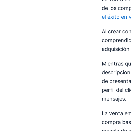
de los comp
el éxito en 
Al crear co
comprendida
adquisición
Mientras qu
descripcion
de presenta
perfil del c
mensajes.
La venta em
compra basa
mezcla de e