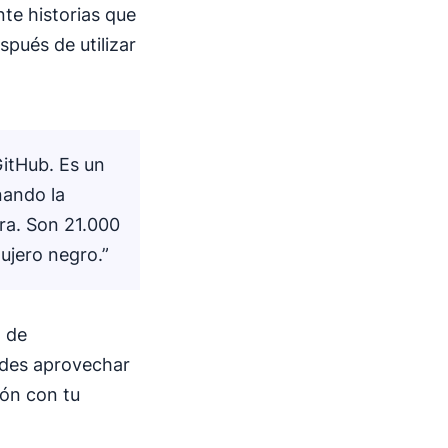
te historias que
spués de utilizar
GitHub. Es un
nando la
ra. Son 21.000
ujero negro.”
d de
edes aprovechar
ión con tu