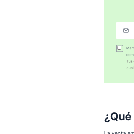
Marc
corr
Tus 
cual
¿Qué 
La venta em