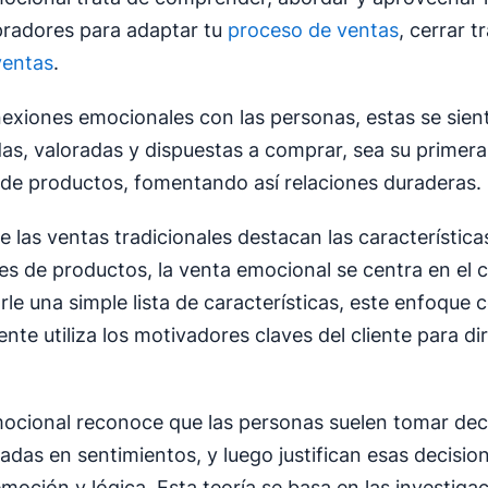
radores para adaptar tu
proceso de ventas
, cerrar t
ventas
.
nexiones emocionales con las personas, estas se sien
s, valoradas y dispuestas a comprar, sea su primera
 de productos, fomentando así relaciones duraderas.
e las ventas tradicionales destacan las característica
es de productos, la venta emocional se centra en el cl
rle una simple lista de características, este enfoque 
liente utiliza los motivadores claves del cliente para dir
ocional reconoce que las personas suelen tomar dec
das en sentimientos, y luego justifican esas decisio
moción y lógica. Esta teoría se basa en las investiga