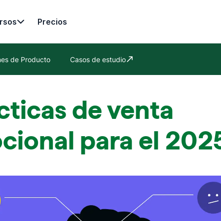
rsos
Precios
nes de Producto
Casos de estudio
Se abre en una nueva ventana
cticas de venta
cional para el 202