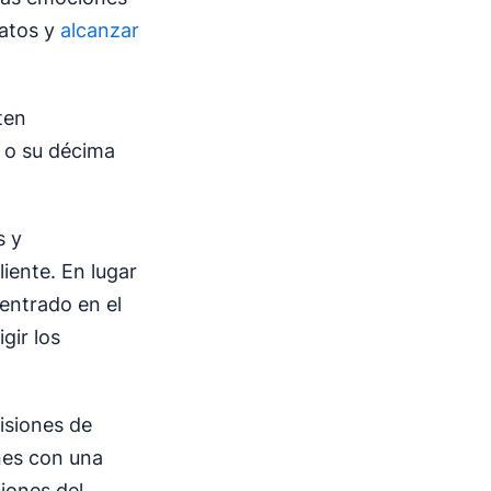
ratos y
alcanzar
ten
 o su décima
s y
iente. En lugar
centrado en el
igir los
isiones de
nes con una
ciones del