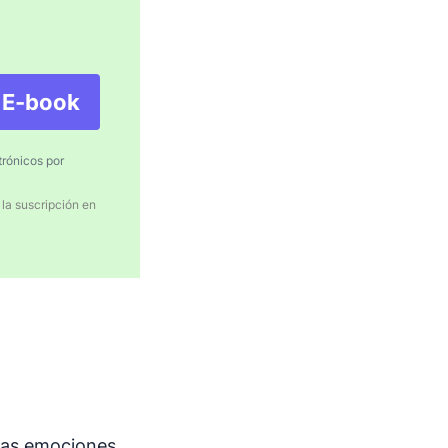
l E-book
trónicos por
 la suscripción en
las emociones