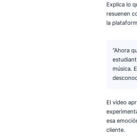
Explica lo 
resuenen co
la platafor
“Ahora qu
estudiant
música. 
desconoci
El video ap
experimenta
esa emoción
cliente.