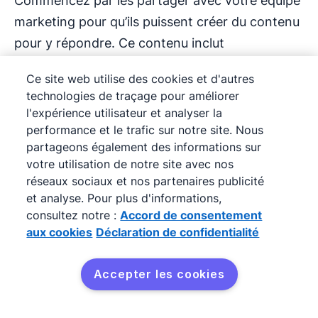
Commencez par les partager avec votre équipe
marketing pour qu’ils puissent créer du contenu
pour y répondre. Ce contenu inclut
généralement :
Ce site web utilise des cookies et d'autres
technologies de traçage pour améliorer
Des articles de blog et des vidéos
l'expérience utilisateur et analyser la
éducationnelles
performance et le trafic sur notre site. Nous
partageons également des informations sur
Une page Foire Aux Questions (FAQ)
votre utilisation de notre site avec nos
réseaux sociaux et nos partenaires publicité
Des pages qui parlent de fonctionnalités
et analyse. Pour plus d'informations,
spécifiques du produit
consultez notre :
Accord de consentement
aux cookies
Déclaration de confidentialité
Des avis de clients satisfaits
Accepter les cookies
Une page de comparaison des concurrents
Essayer gratuitement
(voici
la nôtre
)