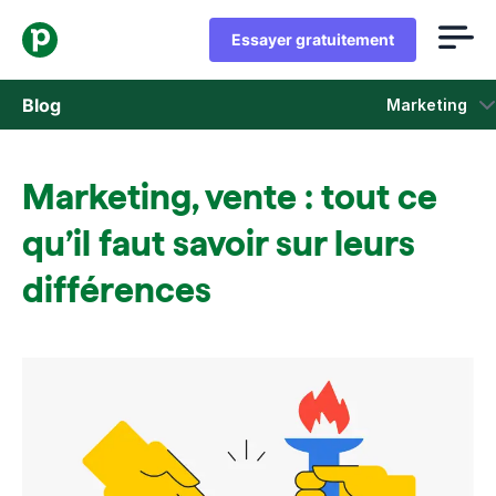
Essayer gratuitement
Blog
Marketing
Ventes
Marketing, vente : tout ce
Marketing
qu’il faut savoir sur leurs
Actus Produit
différences
Études de cas
S'ouvre dans une nouvelle fenêtre