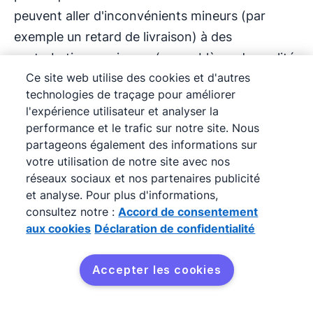
peuvent aller d'inconvénients mineurs (par
exemple un retard de livraison) à des
perturbations majeures (un problème de qualité
Ce site web utilise des cookies et d'autres
au niveau d'un produit).
technologies de traçage pour améliorer
l'expérience utilisateur et analyser la
La prise en compte des points de douleur de
performance et le trafic sur notre site. Nous
vos clients est une étape essentielle, car ces
partageons également des informations sur
points sont des problèmes auxquels vos clients
votre utilisation de notre site avec nos
attachent suffisamment d'importance pour
réseaux sociaux et nos partenaires publicité
et analyse. Pour plus d'informations,
qu'ils souhaitent tenter de les régler.
consultez notre :
Accord de consentement
Naturellement, plus un point de douleur est
aux cookies
Déclaration de confidentialité
important pour un client, plus il attache de
valeur à sa résolution.
Accepter les cookies
Essayer gratuitement
Pour déterminer quels éléments sont les plus