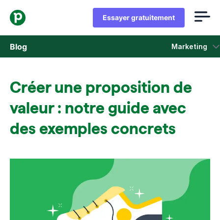
Essayer gratuitement
Blog
Marketing
Ventes
Créer une proposition de
Marketing
valeur : notre guide avec
Actus Produit
des exemples concrets
Études de cas
S'ouvre dans une nouvelle fenêtre