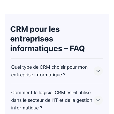
CRM pour les
entreprises
informatiques – FAQ
Quel type de CRM choisir pour mon
entreprise informatique ?
Comment le logiciel CRM est-il utilisé
Des start-ups aux grandes entreprises, un
dans le secteur de l'IT et de la gestion
logiciel CRM permet de renforcer la relation
informatique ?
client, un enjeu crucial pour toute entreprise