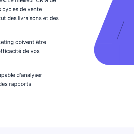
és
.
Le meilleur CRM de
s cycles de vente
ut des livraisons et des
keting doivent être
efficacité de vos
apable d'analyser
 des rapports