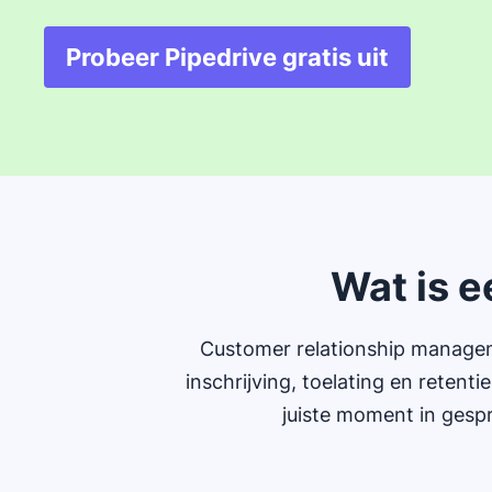
Probeer Pipedrive gratis uit
Opent in nieuw venste
Wat is 
Customer relationship manageme
inschrijving, toelating en retent
juiste moment in gespr