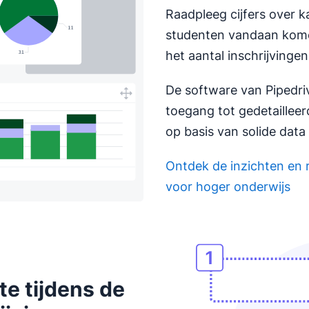
Raadpleeg cijfers over k
studenten vandaan kome
het aantal inschrijvinge
De software van Pipedri
toegang tot gedetaillee
op basis van solide data
Ontdek de inzichten en
voor hoger onderwijs
Opent in nieuw venster
e tijdens de