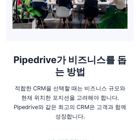
구매 이력
중앙 지식 허브입니다. 이를 통해 팀은 고객 라이프
Pipedrive를 사용하면 영업 프로세스의 거의 모든
사이클의 모든 단계에서 귀중한 인사이트를 공유하
단계와 일부 마케팅 작업까지 자동화할 수 있습니
웹사이트 활동
고 정보에 입각한 의사 결정을 내릴 수 있습니다.
다.
마케팅 캠페인 응답
새로운 거래가 파이프라인에 들어올 때마다
개인화된 이메일이 발송되도록 트리거합니다
이러한 인사이트를 바탕으로 고객에게 더 나은 지원
을 제공하고 유지율을 향상할 수 있습니다.
Pipedrive가 비즈니스를 돕
거래가 특정 단계에 도달하면 후속 작업을 예
약합니다
는 방법
리드에 점수를 매겨 담당자가 최상의 결과를
적합한 CRM을 선택할 때는 비즈니스 규모와
위해 누구에게 연락해야 하는지 알 수 있도록
현재 위치한 포지션을 고려해야 합니다.
합니다
Pipedrive와 같은 최고의 CRM은 고객과 함께
연구에 따르면 자동화는 비즈니스와 개인의 성과를
성장합니다.
직접적으로 향상시킵니다.
보고서에 따르면 작업을 자동화하는 사
람은 목표를 달성할 가능성이 16% 더 높은 것으로