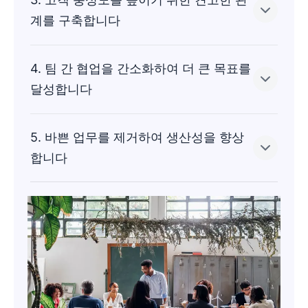
우수 CRM 플랫폼은 전환 전후의 모든 영업 활동을
더 많은 잠재 고객 데이터를 수집할수록 이상적인
계를 구축합니다
추적하는 데 도움이 됩니다.
고객을 정의하는 것이 더 쉬워집니다.
모든 리드에 점수를 매기고 영업 파이프라인을 따라
시각적 파이프라인, 보고서, 대시보드를 통해 모든
4. 팀 간 협업을 간소화하여 더 큰 목표를
실시간으로 추적하여 개선 기회를 파악하고, 성공
수준의 마케팅 담당자가 최고의 영업 결과를 위해
대상 고객의 고충을 해결하면 탄탄하고 수익성 있는
달성합니다
패턴을 파악하고,
을 개선해 보세요.
어떤 사람을 대상으로 공략해야 하는지 알 수 있습
관계를 구축하는 데 도움이 됩니다.
니다. 마케팅 콘텐츠를 맞춤화함으로써 충성도가 높
은 팔로워가 될 가능성이 가장 높은 적합한 구매자
CRM은 고객의 특정 불만 사항을 해결하고 신뢰를
5. 바쁜 업무를 제거하여 생산성을 향상
와 소통할 수 있습니다.
구축하며 동일 고객의 재방문을 유도하는 데 도움이
영업과 마케팅은 많은 공통 목표를 공유합니다. 두
합니다
됩니다.
부서가 더 긴밀하게 협력할수록 비즈니스 성과가 향
그런 다음 마케팅 캠페인을 자동화하여 최고의 리드
상됩니다.
를 육성하세요.
CRM을 활용하여 다음과 같은 방식으로 리드, 잠재
고객, 고객을 파악할 수 있습니다.
보고
영업 담당자와 마케터는 일상적인 관리 작업에 귀중
서에 따르면, 영업팀과 마케팅 부서가 잘 통합된 기
한 시간을 소비하는 경우가 많습니다. 우수 CRM은
이전 대화
업은 그렇지 않은 기업보다 연간 매출 목표를 초과
이러한 반복적인 작업의 일부 또는 전부를 자동화로
달성할 가능성이 두 배나 높았습니다.
처리하여 팀원들이 리드를 육성하고 고객에게 서비
구매 여정
스를 제공하는 데 시간을 할애할 수 있도록 합니다.
CRM은 영업, 마케팅, 기타 고객 중심 기능을 위한