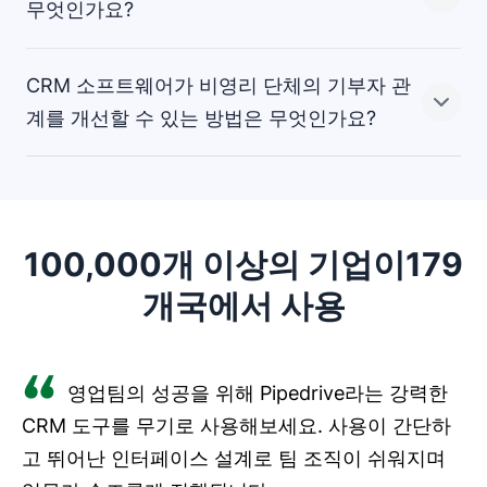
수 보장을 통해 가치 있는 인사이트를 얻을 수 있습니다.
Pipedrive는 기부자 상호작용 및 홍보 활동을 추적할 수 있
CRM 시스템은 실시간 보고 및 분석을 통해 가치 있는 인
무엇인가요?
는 직관적인 파이프라인 보기를 제공합니다.
사이트를 제공합니다. 관리 업무를 자동화하고 관계 관리
를 개선하여 비영리 기업이 그 사명에 더욱 집중하고 영향
CRM 소프트웨어가 비영리 단체의 기부자 관
력을 더욱 극대화할 수 있게 해 줍니다.
비영리 단체용 CRM은 클라우드 기반의 올인원 CRM 소프
계를 개선할 수 있는 방법은 무엇인가요?
트웨어로, 기부자 참여를 지원합니다. 이를 통해 다음과 같
은 작업을 수행할 수 있습니다.
이메일 마케팅을 통한 기부자 관계 육성
기부자 관리 시스템은 정기적으로 기부자와 연락하기 쉽게
만들어 기부자와의 관계 유지에 도움이 됩니다.
100,000개 이상의 기업이179
자원봉사자를 중앙에서 관리하여 쉽게 찾고 연락할
개국에서 사용
정기적인 소통은 기부자의 기억 속에 남아, 모금 시기가 되
수 있도록 지원
면 사람들이 적극적으로 참여하고 대의에 관심을 가지게
자원봉사자와 기부자를 세분화하여 적절한 담당자
되어 기부할 가능성이 높아집니다.
에게 맞춤형 커뮤니케이션 발송
영업팀의 성공을 위해 Pipedrive라는 강력한
CRM 도구를 무기로 사용해보세요. 사용이 간단하
워크플로우 및 자동화를 통해 운영 효율화
고 뛰어난 인터페이스 설계로 팀 조직이 쉬워지며
데이터 기반 맞춤형 보고서를 생성하여 예측 및 의