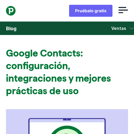
Pruébalo gratis
Blog
Ventas
Ventas
Google Contacts:
Marketing
configuración,
Actualizaciones de Producto
integraciones y mejores
prácticas de uso
Casos de estudio
Se abre en una nueva ventana