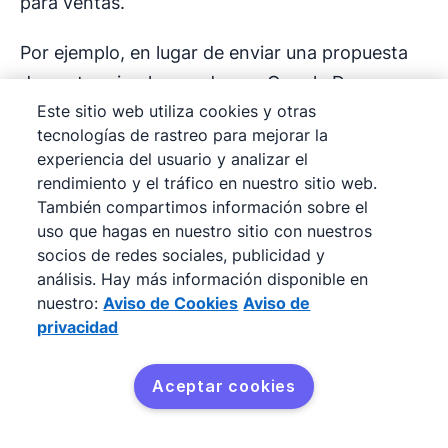
para ventas.
Por ejemplo, en lugar de enviar una propuesta
de ventas simple creada con Google Doc,
Este sitio web utiliza cookies y otras
puedes usar una herramienta como
Smart Docs
tecnologías de rastreo para mejorar la
para enviar un documento rastreable que te
experiencia del usuario y analizar el
envía una notificación cuando alguien lo abre y
rendimiento y el tráfico en nuestro sitio web.
también te permite solicitar firmas.
También compartimos información sobre el
uso que hagas en nuestro sitio con nuestros
socios de redes sociales, publicidad y
análisis. Hay más información disponible en
nuestro:
Aviso de Cookies
Aviso de
privacidad
Aceptar cookies
Prueba Pipedrive
gratis