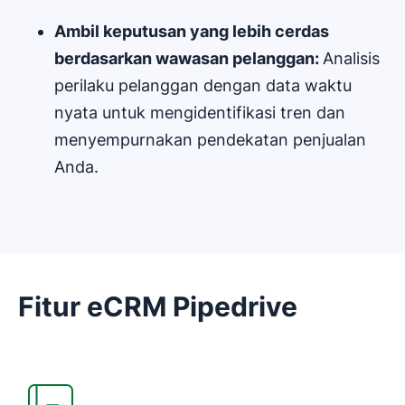
Ambil keputusan yang lebih cerdas
berdasarkan wawasan pelanggan:
Analisis
perilaku pelanggan dengan data waktu
nyata untuk mengidentifikasi tren dan
menyempurnakan pendekatan penjualan
Anda.
Fitur eCRM Pipedrive