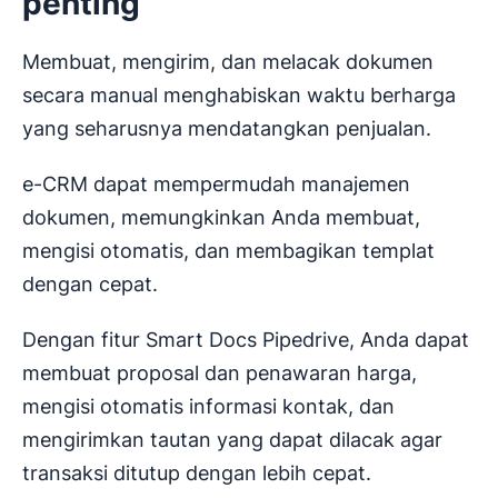
penting
Membuat, mengirim, dan melacak dokumen
secara manual menghabiskan waktu berharga
yang seharusnya mendatangkan penjualan.
e-CRM dapat mempermudah manajemen
dokumen, memungkinkan Anda membuat,
mengisi otomatis, dan membagikan templat
dengan cepat.
Dengan fitur Smart Docs Pipedrive, Anda dapat
membuat proposal dan penawaran harga,
mengisi otomatis informasi kontak, dan
mengirimkan tautan yang dapat dilacak agar
transaksi ditutup dengan lebih cepat.