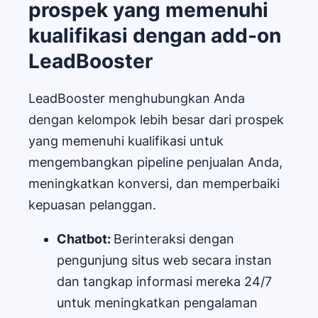
prospek yang memenuhi
kualifikasi dengan add-on
LeadBooster
LeadBooster menghubungkan Anda
dengan kelompok lebih besar dari prospek
yang memenuhi kualifikasi untuk
mengembangkan pipeline penjualan Anda,
meningkatkan konversi, dan memperbaiki
kepuasan pelanggan.
Chatbot
:
Berinteraksi dengan
pengunjung situs web secara instan
dan tangkap informasi mereka 24/7
untuk meningkatkan pengalaman