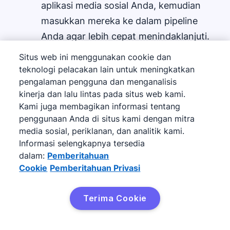
aplikasi media sosial Anda, kemudian
masukkan mereka ke dalam pipeline
Anda agar lebih cepat menindaklanjuti.
Situs web ini menggunakan cookie dan
Pelajari selengkapnya tentang LeadBooster
teknologi pelacakan lain untuk meningkatkan
pengalaman pengguna dan menganalisis
kinerja dan lalu lintas pada situs web kami.
Kami juga membagikan informasi tentang
penggunaan Anda di situs kami dengan mitra
Tanya jawab umum eCRM
media sosial, periklanan, dan analitik kami.
Informasi selengkapnya tersedia
dalam:
Pemberitahuan
Apa itu perangkat lunak e-CRM?
Cookie
Pemberitahuan Privasi
Terima Cookie
Apa kepanjangan dari e-CRM?
Definisi e-CRM yang umum adalah "peranti digital
yang membantu bisnis melacak, mengelola, dan