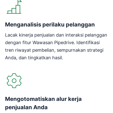
Menganalisis perilaku pelanggan
Lacak kinerja penjualan dan interaksi pelanggan
dengan fitur Wawasan Pipedrive. Identifikasi
tren riwayat pembelian, sempurnakan strategi
Anda, dan tingkatkan hasil.
Mengotomatiskan alur kerja
penjualan Anda