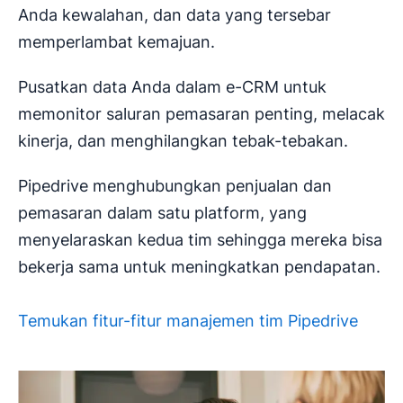
Anda kewalahan, dan data yang tersebar
memperlambat kemajuan.
Pusatkan data Anda dalam e-CRM untuk
memonitor saluran pemasaran penting, melacak
kinerja, dan menghilangkan tebak-tebakan.
Pipedrive menghubungkan penjualan dan
pemasaran dalam satu platform, yang
menyelaraskan kedua tim sehingga mereka bisa
bekerja sama untuk meningkatkan pendapatan.
Temukan fitur-fitur manajemen tim Pipedrive