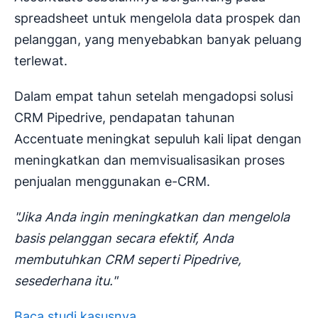
spreadsheet untuk mengelola data prospek dan
pelanggan, yang menyebabkan banyak peluang
terlewat.
Dalam empat tahun setelah mengadopsi solusi
CRM Pipedrive, pendapatan tahunan
Accentuate meningkat sepuluh kali lipat dengan
meningkatkan dan memvisualisasikan proses
penjualan menggunakan e-CRM.
"Jika Anda ingin meningkatkan dan mengelola
basis pelanggan secara efektif, Anda
membutuhkan CRM seperti Pipedrive,
sesederhana itu."
Baca studi kasusnya