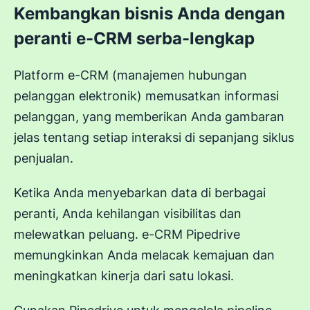
Kembangkan bisnis Anda dengan
peranti e-CRM serba-lengkap
Platform e-CRM (manajemen hubungan
pelanggan elektronik) memusatkan informasi
pelanggan, yang memberikan Anda gambaran
jelas tentang setiap interaksi di sepanjang siklus
penjualan.
Ketika Anda menyebarkan data di berbagai
peranti, Anda kehilangan visibilitas dan
melewatkan peluang. e-CRM Pipedrive
memungkinkan Anda melacak kemajuan dan
meningkatkan kinerja dari satu lokasi.