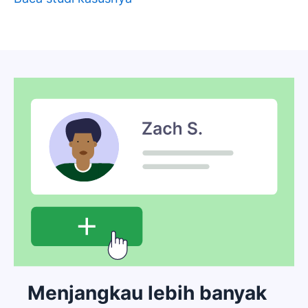
Menjangkau lebih banyak