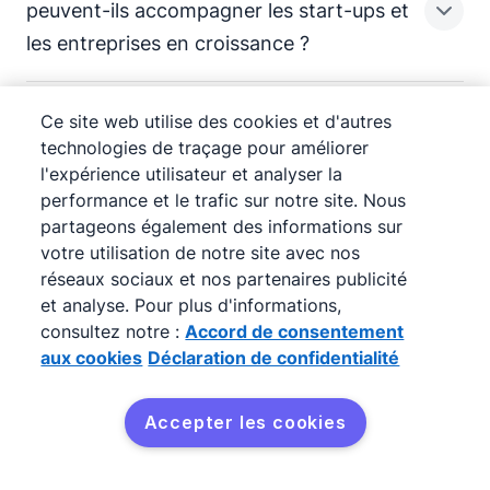
essentiels, quel que soit votre type
Le traitement automatique du langage
peuvent-ils accompagner les start-ups et
landing pages, afin d’identifier les
de se concentrer sur les interactions plus
d’activité.
naturel (NLP) est une forme d’IA qui
les entreprises en croissance ?
Par exemple, les outils IA peuvent
personnes les plus pertinentes.
significatives, destinées à améliorer
permet aux ordinateurs de comprendre et
permettre aux
d’anticiper les
Par exemple, choisissez un outil capable
l'
(par exemple l'entretien
d’interpréter le langage humain.
En analysant les tendances et les
besoins et les
d’un
Ce site web utilise des cookies et d'autres
de fluidifier les points de friction ou les
des prospects ou la négociation).
Utilisé par plus de 100 000
préférences, les algorithmes d’IA peuvent
segment donné dès l’étape de
Oui. Les outils IA de génération de leads
technologies de traçage pour améliorer
sources de perte de temps dans vos
Dans la génération de leads, il sert à
l'expérience utilisateur et analyser la
entreprises dans 179 pays
collecter des coordonnées et prédire qui
prospection.
sont particulièrement utiles aux
processus marketing et
analyser le texte des e-mails de
, afin
performance et le trafic sur notre site. Nous
est le plus susceptible de devenir client, ce
et aux entreprises en croissance : ils
d’améliorer les
prospection à froid, des chats et des
des
partageons également des informations sur
Avec ces informations, vous réduisez les
qui allège la prise de décision des
réduisent le travail manuel et permettent
votre utilisation de notre site avec nos
prospects.
contenus en ligne afin d’identifier
approximations et prenez des
Pipedrive offre clairement plus d'avantages
commerciaux.
aux équipes
de se
réseaux sociaux et nos partenaires publicité
l’intention, d’extraire les informations clés
, en proposant
et analyse. Pour plus d'informations,
que les autres CRM, tout en préservant une
Parmi les types d’outils les plus courants :
concentrer sur les prospects les plus
et d’améliorer la qualification ainsi que la
consultez notre :
Accord de consentement
des solutions proactives et en
interface conviviale. Nous avons rapidement
prometteurs.
priorisation des pistes commerciales.
aux cookies
Déclaration de confidentialité
Les
chatbots
basés sur l’IA.
jusqu’à ce
constaté que c'était exactement ce dont notre
qu’ils deviennent clients.
Pour les
Automatisation des conversations
aux budgets
équipe avait besoin, et cela à un coût abordable.
Accepter les cookies
plus limités, de nombreux outils proposent
avec les visiteurs du site web pour
Vous pouvez aussi enrichir cette
des
, avec notamment des
et
Oliver Lee
connaissance à mesure que la relation se