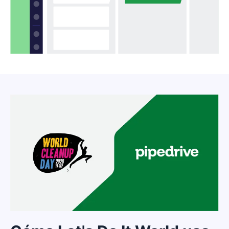
Mantén a los presidentes informados sobre las
actividades de recaudación de fondos o crea tableros
personalizados según los datos para los equipos que
interactúan con los miembros, con informes de
métricas para cada escenario.