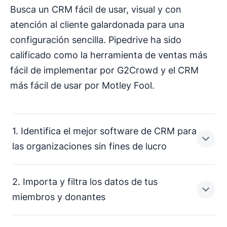
Busca un CRM fácil de usar, visual y con
atención al cliente galardonada para una
configuración sencilla. Pipedrive ha sido
calificado como la herramienta de ventas más
fácil de implementar por G2Crowd y el CRM
más fácil de usar por Motley Fool.
1. Identifica el mejor software de CRM para
las organizaciones sin fines de lucro
2. Importa y filtra los datos de tus
Reúne a un grupo de partes interesadas internas para
miembros y donantes
desarrollar una lista de funciones imprescindibles de
CRM en tu herramienta para la administración de las