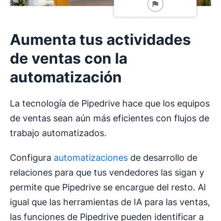
experiencia de atención al cliente al brindarle
historial de contactos. Segmenta las interacciones de
contenido oportuno y relevante a los prospectos con el
los clientes según los rasgos comunes que conducen a
y el
.
ventas de alto valor y usa estos avances informativos
Aumenta tus actividades
para incrementar las ventas y realizar ventas cruzadas
con las ofertas más adecuadas.
de ventas con la
automatización
La tecnología de Pipedrive hace que los equipos
de ventas sean aún más eficientes con flujos de
trabajo automatizados.
Configura
automatizaciones
de desarrollo de
relaciones para que tus vendedores las sigan y
permite que Pipedrive se encargue del resto. Al
igual que las herramientas de IA para las ventas,
las funciones de Pipedrive pueden identificar a