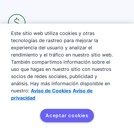
Este sitio web utiliza cookies y otras
tecnologías de rastreo para mejorar la
Mejora los pronósticos de ventas
experiencia del usuario y analizar el
rendimiento y el tráfico en nuestro sitio web.
La aceptación en la sala de juntas es importante
También compartimos información sobre el
si quieres crecer. Recopila la cantidad de tratos
uso que hagas en nuestro sitio con nuestros
ganados, las tasas de conversión y la actividad
socios de redes sociales, publicidad y
análisis. Hay más información disponible en
del embudo en tiempo real e impresiona a los
nuestro:
Aviso de Cookies
Aviso de
principales responsables de la toma de
privacidad
decisiones.
Aceptar cookies