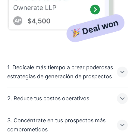
1. Dedícale más tiempo a crear poderosas
estrategias de generación de prospectos
2. Reduce tus costos operativos
Los representantes de ventas tienen mucho que hacer.
Actualizar contactos, enviar correos electrónicos de
seguimiento y etiquetar a los miembros del equipo son
3. Concéntrate en tus prospectos más
solo algunas de las tareas manuales que consumen el
Las actividades de ventas de bajo nivel, como la
comprometidos
valioso tiempo de los miembros de tu equipo.