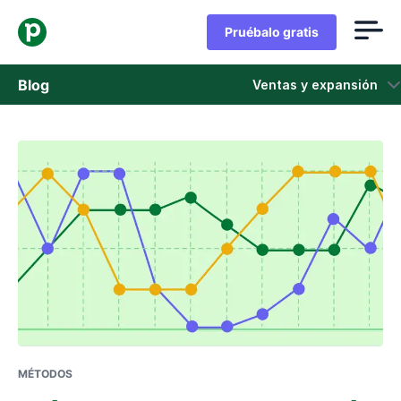
Pruébalo gratis
Blog
Ventas y expansión
Ventas
Marketing
Actualizaciones de Producto
Casos de estudio
Se abre en una nueva ventana
MÉTODOS