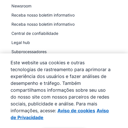
Newsroom
Receba nosso boletim informativo
Receba nosso boletim informativo
Central de confiabilidade
Legal hub
Subprocessadores
Este website usa cookies e outras
tecnologias de rastreamento para aprimorar a
experiência dos usuários e fazer análises de
desempenho e tráfego. Também
©
2026
Pipedrive
compartilhamos informações sobre seu uso
Pipedrive
Termos de Serviço
do nosso site com nossos parceiros de redes
Pipedrive
sociais, publicidade e análise. Para mais
Aviso de Privacidade
informações, acesse:
Aviso de cookies
Aviso
Mapa do site
de Privacidade
Aviso de cookies