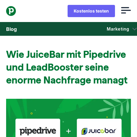
Kostenlos testen
Blog
Marketing
Vertrieb
Wie JuiceBar mit Pipedrive
Marketing
und LeadBooster seine
Produkt-Updates
enorme Nachfrage managt
Fallstudien
In neuem Fenster öffnen