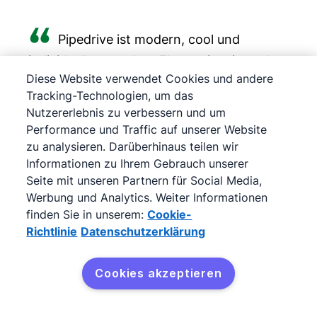
alles auf einer einzigen Plattform.
Pipedrive ist modern, cool und
individuell anpassbar. Ebenso ist eine sehr
Diese Website verwendet Cookies und andere
gute App vorhanden. Insgesamt ist
Tracking-Technologien, um das
Pipedrive sehr einfach zu pflegen, so dass
Nutzererlebnis zu verbessern und um
Akquisition richtig Spaß macht! Danke
Performance und Traffic auf unserer Website
dafür. Endlich etwas, das Freude
zu analysieren. Darüberhinaus teilen wir
Informationen zu Ihrem Gebrauch unserer
vermittelt… und es ist innerhalb von 1h
Seite mit unseren Partnern für Social Media,
erlernbar.
Werbung und Analytics. Weiter Informationen
finden Sie in unserem:
Cookie-
Peter Aschenbrenner
Richtlinie
Datenschutzerklärung
Der Augenöffner, Trainer und Berater,
Aschenbrenner Training
Cookies akzeptieren
Kostenlos testen
Ich habe schon mehrere Kollegen