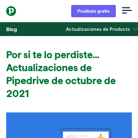
Pruébalo gratis
Blog
Actualizaciones de Producto
Ventas
Por si te lo perdiste...
Marketing
Actualizaciones de
Actualizaciones de Producto
Pipedrive de octubre de
2021
Casos de estudio
Se abre en una nueva ventana