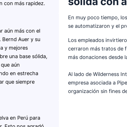
sólida con 
ón con más rapidez.
En muy poco tiempo, los 
se automatizaron y el pr
ar aún más con el
. Bernd Auer y su
Los empleados invirtier
a y mejores
cerraron más tratos de 
bre una base sólida,
más donaciones desde la
 que aún
ndo en estrecha
Al lado de Wilderness In
ar que siempre
empresa asociada a Pipe
organización sin fines de
elva en Perú para
. Esto nos agradó