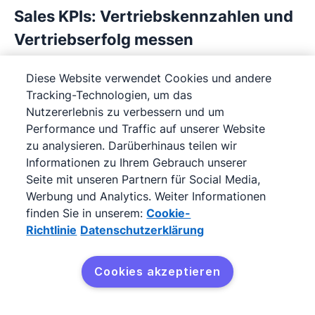
Sales KPIs: Vertriebskennzahlen und
Vertriebserfolg messen
Erfahren Sie, welche Vertriebskennzahlen es
Diese Website verwendet Cookies und andere
gibt, wie sie berechnet werden und welche
Tracking-Technologien, um das
Sales KPIs für Ihr Unternehmen die
Nutzererlebnis zu verbessern und um
Performance und Traffic auf unserer Website
aussagekräftigsten Daten liefern.
zu analysieren. Darüberhinaus teilen wir
Informationen zu Ihrem Gebrauch unserer
Seite mit unseren Partnern für Social Media,
Werbung und Analytics. Weiter Informationen
finden Sie in unserem:
Cookie-
Richtlinie
Datenschutzerklärung
Cookies akzeptieren
Kostenlos testen