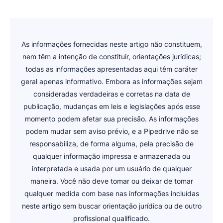
clientes, simplifica o onboarding e aumenta a
suas dúvidas em vários idiomas diretamente
Um CRM em nuvem para serviços financeiros,
receita.
pela sua conta.
como o Pipedrive, é um software que permite
Inscreva-se em um teste grátis de 14 dias e crie
gerenciar essas interações e oferecer uma
Ele está entre os principais sistemas de CRM
A plataforma também oferece uma base de
sua conta.
As informações fornecidas neste artigo não constituem,
experiência melhor do início ao fim.
para consultores financeiros e inclui
conhecimento detalhada, recursos em vídeo e
nem têm a intenção de constituir, orientações jurídicas;
funcionalidades de
um fórum da comunidade para você adaptar a
, funis
Depois, personalize funis, convide membros da
Para empresas que lidam com dados financeiros
todas as informações apresentadas aqui têm caráter
personalizáveis, gestão simples de clientes,
solução de CRM aos processos da sua empresa
equipe, conecte suas ferramentas e importe
geral apenas informativo. Embora as informações sejam
confidenciais, ter registros centralizados,
ferramentas de contato, segmentação e
e aos seus casos de uso específicos.
dados de clientes para gerenciar
controles de acesso e trilhas de auditoria
consideradas verdadeiras e corretas na data de
planejamento, além de automação de marketing.
relacionamentos com mais eficiência.
também facilita os processos de governança
publicação, mudanças em leis e legislações após esse
interna conforme a escalabilidade se torna
momento podem afetar sua precisão. As informações
prioridade.
podem mudar sem aviso prévio, e a Pipedrive não se
responsabiliza, de forma alguma, pela precisão de
qualquer informação impressa e armazenada ou
interpretada e usada por um usuário de qualquer
maneira. Você não deve tomar ou deixar de tomar
qualquer medida com base nas informações incluídas
neste artigo sem buscar orientação jurídica ou de outro
profissional qualificado.