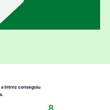
 a Intrnz conseguiu
s.
8