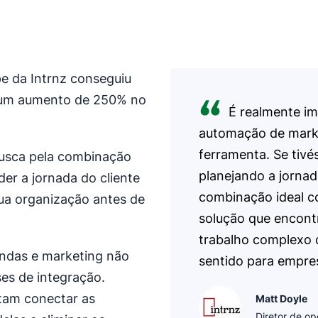
pe da Intrnz conseguiu
m um aumento de 250% no
É realmente im
automação de marke
ferramenta. Se tiv
busca pela combinação
planejando a jornad
er a jornada do cliente
combinação ideal co
sua organização antes de
solução que encont
trabalho complexo 
endas e marketing não
sentido para empre
es de integração.
itam conectar as
Matt Doyle
Diretor de op