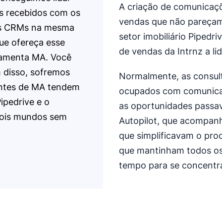
A criação de comunicaç
s recebidos com os
vendas que não pareçam
os CRMs na mesma
setor imobiliário Pipedr
ue ofereça esse
de vendas da Intrnz a li
ramenta MA. Você
 disso, sofremos
Normalmente, as consul
entes de MA tendem
ocupados com comunica
ipedrive e o
as oportunidades passa
 dois mundos sem
Autopilot, que acompanh
que simplificavam o pro
que mantinham todos os 
tempo para se concentr