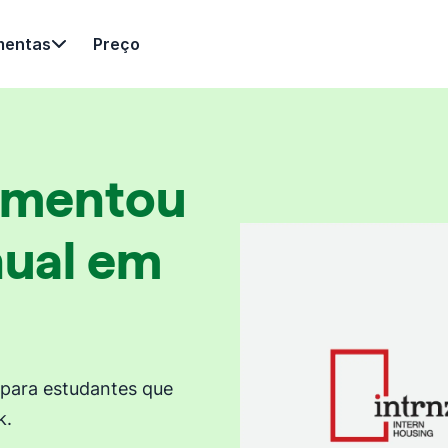
mentas
Preço
umentou
nual em
para estudantes que
k.