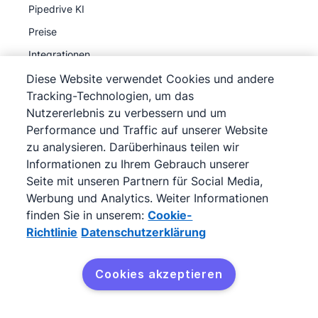
Pipedrive KI
Preise
Integrationen
API
Diese Website verwendet Cookies und andere
Tracking-Technologien, um das
MCP
Nutzererlebnis zu verbessern und um
Produkt-Updates
Performance und Traffic auf unserer Website
zu analysieren. Darüberhinaus teilen wir
Informationen zu Ihrem Gebrauch unserer
Entdecken
Seite mit unseren Partnern für Social Media,
Partnerprogramm
Werbung und Analytics. Weiter Informationen
Empfehlungsprogramm
finden Sie in unserem:
Cookie-
Richtlinie
Datenschutzerklärung
Fallstudien
Sales Pipeline Kurs
Cookies akzeptieren
Was bedeutet CRM?
Ressourcen