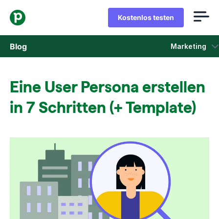
Kostenlos testen
Blog
Marketing
Vertrieb
Eine User Persona erstellen
Marketing
in 7 Schritten (+ Template)
Produkt-Updates
Fallstudien
In neuem Fenster öffnen