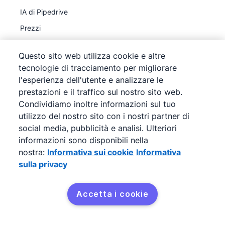
IA di Pipedrive
Prezzi
Integrazioni
Questo sito web utilizza cookie e altre
API
tecnologie di tracciamento per migliorare
MCP
l'esperienza dell'utente e analizzare le
prestazioni e il traffico sul nostro sito web.
Aggiornamenti dei prodotti
Condividiamo inoltre informazioni sul tuo
utilizzo del nostro sito con i nostri partner di
Scopri
social media, pubblicità e analisi. Ulteriori
informazioni sono disponibili nella
Programma affiliati
nostra:
Informativa sui cookie
Informativa
Programma di segnalazione
sulla privacy
Casi di studio
Corso sulla pipeline di vendita
Accetta i cookie
Provalo gratis.
Che cosa è un CRM?
Risorse