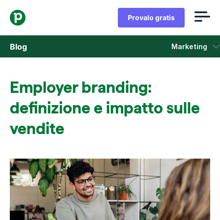
Provalo gratis
Blog
Marketing
Vendita
Employer branding:
Marketing
definizione e impatto sulle
Aggiornamenti di prodotto
vendite
Casi di studio
Si apre in una nuova finestra