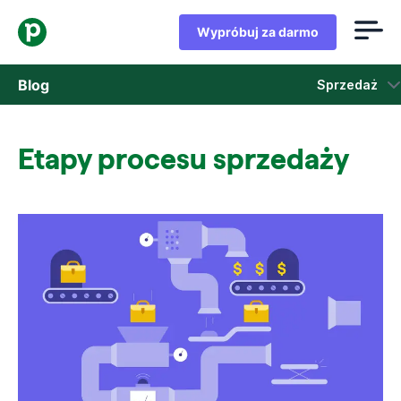
Wypróbuj za darmo
Blog
Sprzedaż
Sprzedaż
Etapy procesu sprzedaży
Marketing
Aktualizacje produktów
Studia przypadków
Otwiera się w nowym oknie