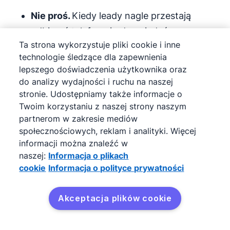
Nie proś.
Kiedy leady nagle przestają
odbierać telefony i odpowiadać na
Ta strona wykorzystuje pliki cookie i inne
wiadomości, wyślij kilka follow-upów, a
technologie śledzące dla zapewnienia
następnie ostateczną wiadomość e-mail, w
lepszego doświadczenia użytkownika oraz
której wyjaśnisz, że zdajesz sobie sprawę,
do analizy wydajności i ruchu na naszej
że to nie jest dobry czas. Powiedz im, aby
stronie. Udostępniamy także informacje o
Twoim korzystaniu z naszej strony naszym
skontaktowali się, gdy będą gotowi, i
partnerom w zakresie mediów
zaplanuj follow-up dla sieie za kilka
społecznościowych, reklam i analityki. Więcej
miesięcy.
informacji można znaleźć w
naszej:
Informacja o plikach
Jeśli chcesz finalizować więcej transakcji,
cookie
Informacja o polityce prywatności
musisz przygotować się na każdą możliwą
obiekcję i zrozumieć, jak wygląda wynik
Akceptacja plików cookie
wygrana-wygrana.