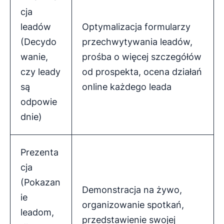
cja
leadów
Optymalizacja formularzy
(Decydo
przechwytywania leadów,
wanie,
prośba o więcej szczegółów
czy leady
od prospekta, ocena działań
są
online każdego leada
odpowie
dnie)
Prezenta
cja
(Pokazan
Demonstracja na żywo,
ie
organizowanie spotkań,
leadom,
przedstawienie swojej