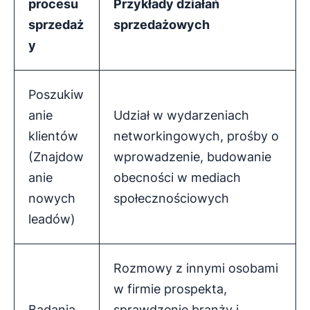
procesu
Przykłady działań
sprzedaż
sprzedażowych
y
Poszukiw
anie
Udział w wydarzeniach
klientów
networkingowych, prośby o
(Znajdow
wprowadzenie, budowanie
anie
obecności w mediach
nowych
społecznościowych
leadów)
Rozmowy z innymi osobami
w firmie prospekta,
Badania
sprawdzenie branży i