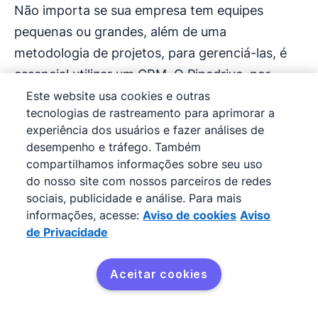
Não importa se sua empresa tem equipes
pequenas ou grandes, além de uma
metodologia de projetos, para gerenciá-las, é
essencial utilizar um CRM. O Pipedrive, por
exemplo, reduz as tarefas manuais, sendo uma
Este website usa cookies e outras
tecnologias de rastreamento para aprimorar a
plataforma completa que oferece aos usuários
experiência dos usuários e fazer análises de
elementos de Kanban que facilitam os follow-
desempenho e tráfego. Também
ups, o
fechamento de negócios
e o
compartilhamos informações sobre seu uso
gerenciamento de projetos com dados, projetos
do nosso site com nossos parceiros de redes
sociais, publicidade e análise. Para mais
educacionais, projetos com prazos apertados e
informações, acesse:
Aviso de cookies
Aviso
de projetos com metas.
de Privacidade
Experimente uma das
melhores ferramentas
de
Aceitar cookies
Experimente de
controle do mercado por 14 dias gratuitamente
graças
e mude sua forma de gerenciar projetos.