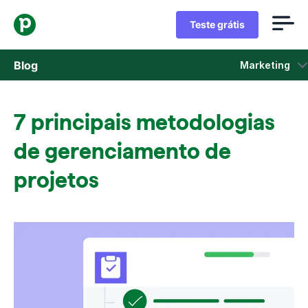
Teste grátis
Blog
Marketing
Vendas
7 principais metodologias
Marketing
de gerenciamento de
Atualizações de Produtos
projetos
Estudos de caso
Abre em uma nova janela