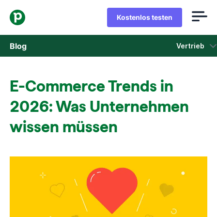
Kostenlos testen
Blog
Vertrieb
Vertrieb
E-Commerce Trends in
Marketing
2026: Was Unternehmen
Produkt-Updates
wissen müssen
Fallstudien
In neuem Fenster öffnen