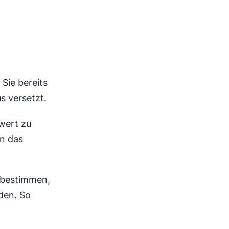
Sie bereits
s versetzt.
rwert zu
en das
bestimmen,
den. So