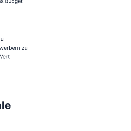
das Budget
zu
ewerbern zu
Wert
ale