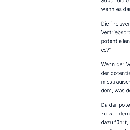
Sogar die e
wenn es dar
Die Preisve
Vertriebspro
potentielle
es?"
Wenn der Ve
der potentie
misstrauisc
dem, was de
Da der pote
zu wundern,
dazu führt, 