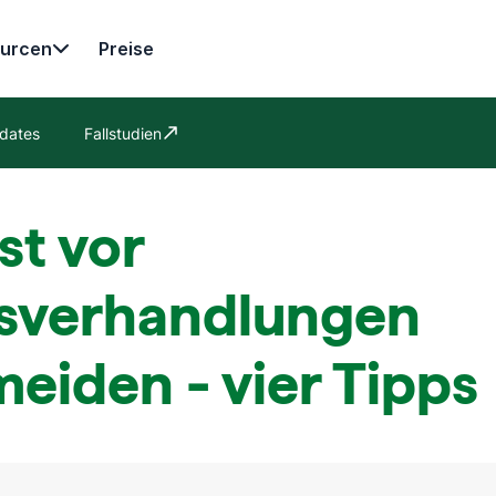
urcen
Preise
dates
Fallstudien
In neuem Fenster öffnen
st vor
isverhandlungen
eiden - vier Tipps