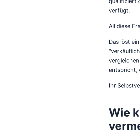
qualifizier
verfügt.
All diese F
Das löst ei
"verkäuflic
vergleichen
entspricht,
Ihr Selbstv
Wie k
verm