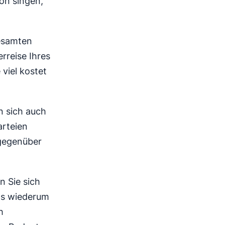
on singen,
gesamten
erreise Ihres
viel kostet
n sich auch
arteien
 gegenüber
n Sie sich
as wiederum
h