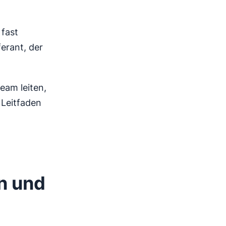
 fast
ferant, der
eam leiten,
 Leitfaden
n und