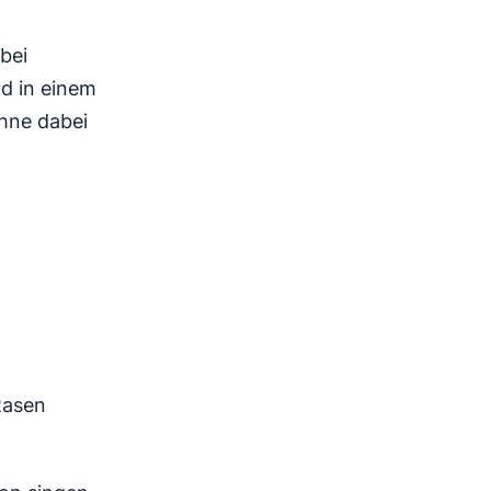
bei
d in einem
ohne dabei
Rasen