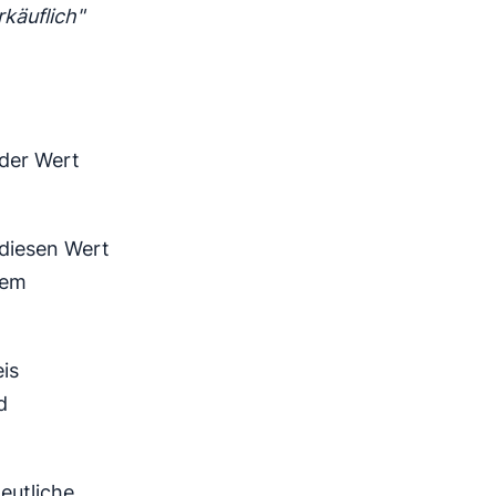
rkäuflich"
 der Wert
 diesen Wert
rem
is
d
eutliche