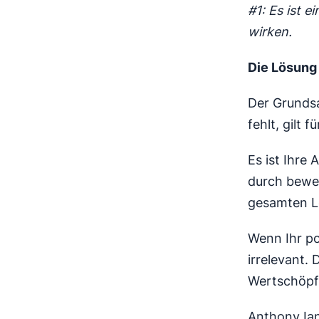
#1: Es ist e
wirken.
Die Lösung
Der Grundsa
fehlt, gilt f
Es ist Ihre
durch bewei
gesamten L
Wenn Ihr po
irrelevant.
Wertschöpfe
Anthony Ian