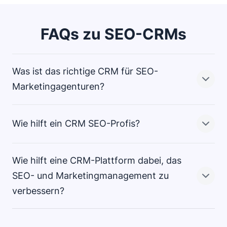
FAQs zu SEO-CRMs
Was ist das richtige CRM für SEO-
Marketingagenturen?
Wie hilft ein CRM SEO-Profis?
Das
für eine SEO-Agentur ist eine
Plattform mit umfangreicher Funktionalität, die sich an
Ihren individuellen Workflow anpasst.
Wie hilft eine CRM-Plattform dabei, das
Ein CRM hilft SEO-Expert:innen, organisiert zu bleiben,
SEO- und Marketingmanagement zu
Es sollte sich mit Ihren Search-Engine-Optimization-
indem es alle Kundenkontakte, Informationen zu
verbessern?
und Reporting-Tools integrieren, mit Ihrer Agentur
Linkbuilding-Kampagnen, Kommunikationsverläufe und
wachsen und alle Kunden-, Lead- und
Deliverables an einem Ort speichert.
Kommunikationsdaten zentral bündeln.