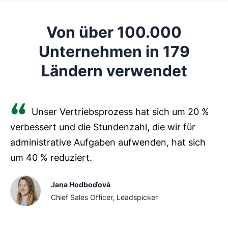
Mit
, Projektvorlagen und
Ein CRM verbindet Ihre SEO-Kampagnen,
kann sich Ihr Team auf
Kundeninteraktionen und
und
Von über 100.000
Marketingstrategien statt auf die Administration
bietet Ihnen einen vollständigen Überblick über Ihre
konzentrieren.
Unternehmen in 179
SEO-Aktivitäten und Ergebnisse.
Ländern verwendet
Das Ergebnis sind weniger verpasste Deadlines und
Sie können Kund:innen segmentieren,
eine höhere Kundenzufriedenheit.
Kommunikation personalisieren,
Berichte erstellen und mehr – alles auf einer Plattform.
Unser Vertriebsprozess hat sich um 20 %
verbessert und die Stundenzahl, die wir für
administrative Aufgaben aufwenden, hat sich
um 40 % reduziert.
Jana Hodboďová
Chief Sales Officer, Leadspicker