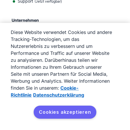
Support
(Jetzt verfügbar)
Unternehmen
Über
Diese Website verwendet Cookies und andere
Karriere
Tracking-Technologien, um das
Nutzererlebnis zu verbessern und um
Blog
Performance und Traffic auf unserer Website
Newsroom
zu analysieren. Darüberhinaus teilen wir
Newsletter abonnieren
Informationen zu Ihrem Gebrauch unserer
Seite mit unseren Partnern für Social Media,
Trustcenter
Werbung und Analytics. Weiter Informationen
Legal hub
finden Sie in unserem:
Cookie-
Unterauftragnehmer
Richtlinie
Datenschutzerklärung
Cookies akzeptieren
©
2026
Pipedrive