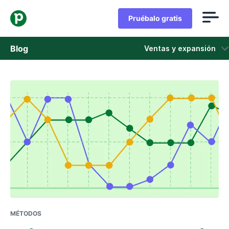
Pruébalo gratis
Blog
Ventas y expansión
Ventas
Marketing
Actualizaciones de Producto
Casos de estudio
Se abre en una nueva ventana
MÉTODOS