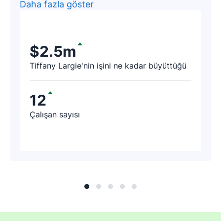
muhasebe firması müşterimiz vardı. Bu
Daha fazla göster
firma, Piperive'da potansiyel müşteri bulma
denemesi yaptı. Birkaç saat sonra, firma
temsilcisi bizimle iletişime geçerek
$2.5m
"Pipedrive sayesinde 188.000 $ değerinde
Tiffany Largie'nin işini ne kadar büyüttüğü
bir müşteri buldum" dedi.
12
Çalışan sayısı