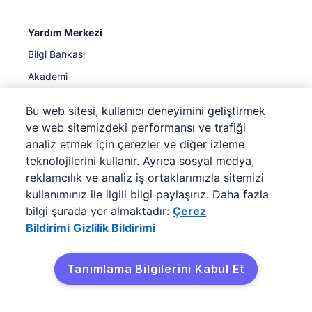
Yardım Merkezi
Bilgi Bankası
Akademi
SSS
Bu web sitesi, kullanıcı deneyimini geliştirmek
Durum
ve web sitemizdeki performansı ve trafiği
Destek
analiz etmek için çerezler ve diğer izleme
(Şimdi mevcut)
teknolojilerini kullanır. Ayrıca sosyal medya,
reklamcılık ve analiz iş ortaklarımızla sitemizi
Şirket
kullanımınız ile ilgili bilgi paylaşırız. Daha fazla
bilgi şurada yer almaktadır:
Çerez
Hakkında
Bildirimi
Gizlilik Bildirimi
İşler
Blog
Tanımlama Bilgilerini Kabul Et
Basın Odası
Bültenimizi alın