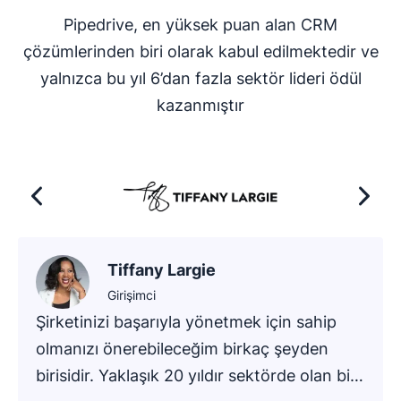
etkinliklere odaklanmaları gerektiğini ve satış
Pipedrive, en yüksek puan alan CRM
süreçlerinde darboğaz oluşan noktaları hızlıca
Pipedrive ile
başlatın,
belirleyebilir.
çözümlerinden biri olarak kabul edilmektedir ve
ardından bu CRM panosu örneklerinin nasıl
yalnızca bu yıl 6’dan fazla sektör lideri ödül
göründüğünü daha iyi anlamak için birkaç
Uygun fiyatlandırması ve kullanımı kolay arayüzüyle
kazanmıştır
indirin.
Pipedrive gibi bir CRM'e yatırım yapmak,
ve elde tutmayı artırmak için ihtiyaç
duyduğunuz gerçek zamanlı verileri sağlayabilir.
Tiffany Largie
Girişimci
Şirketinizi başarıyla yönetmek için sahip
olmanızı önerebileceğim birkaç şeyden
birisidir. Yaklaşık 20 yıldır sektörde olan bir