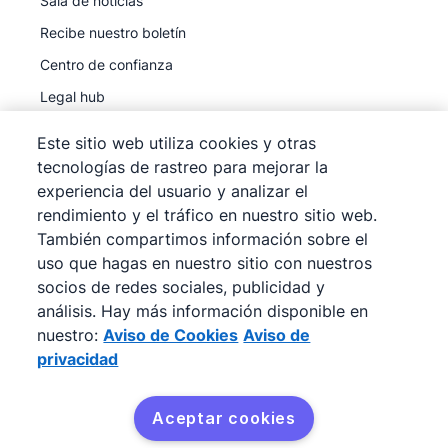
Sala de noticias
Recibe nuestro boletín
Centro de confianza
Legal hub
Subprocesadores
Este sitio web utiliza cookies y otras
tecnologías de rastreo para mejorar la
experiencia del usuario y analizar el
rendimiento y el tráfico en nuestro sitio web.
También compartimos información sobre el
©
2026
Pipedrive
uso que hagas en nuestro sitio con nuestros
Pipedrive
Términos de servicio
socios de redes sociales, publicidad y
Pipedrive
Aviso de privacidad
análisis. Hay más información disponible en
nuestro:
Aviso de Cookies
Aviso de
Mapa del sitio
privacidad
Aviso de Cookies
Preferencias de cookies
Aceptar cookies
Pipedrive es un CRM de ventas basado en la web.