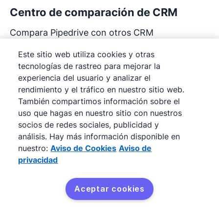
Centro de comparación de CRM
Compara Pipedrive con otros CRM
Este sitio web utiliza cookies y otras
tecnologías de rastreo para mejorar la
Preguntas frecuentes
experiencia del usuario y analizar el
rendimiento y el tráfico en nuestro sitio web.
sobre el software de ventas
También compartimos información sobre el
uso que hagas en nuestro sitio con nuestros
socios de redes sociales, publicidad y
¿Qué es un software de ventas?
análisis. Hay más información disponible en
nuestro:
Aviso de Cookies
Aviso de
privacidad
¿Cuál es el mejor software de ventas para
Las empresas utilizan innumerables herramientas de
mí?
Aceptar cookies
software
para diferentes necesidades. El
Pruébalo gratis
software para ventas es una pieza de software
diseñada para mejorar las actividades de ventas a lo