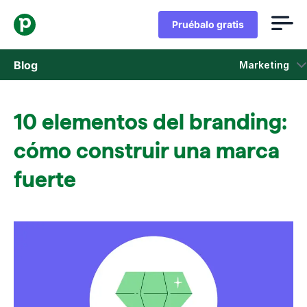
Pruébalo gratis
Blog
Marketing
Ventas
10 elementos del branding:
Marketing
cómo construir una marca
Actualizaciones de Producto
fuerte
Casos de estudio
Se abre en una nueva ventana