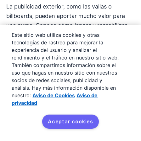
La publicidad exterior, como las vallas o
billboards, pueden aportar mucho valor para
una pyme. Conoce cómo lanzar y rentabilizar
una campaña de publicidad OOH.
Este sitio web utiliza cookies y otras
tecnologías de rastreo para mejorar la
experiencia del usuario y analizar el
rendimiento y el tráfico en nuestro sitio web.
También compartimos información sobre el
uso que hagas en nuestro sitio con nuestros
socios de redes sociales, publicidad y
análisis. Hay más información disponible en
nuestro:
Aviso de Cookies
Aviso de
privacidad
Aceptar cookies
Gestionar y planificar campañas de
Pruébalo gratis
marketing para pymes: beneficios,