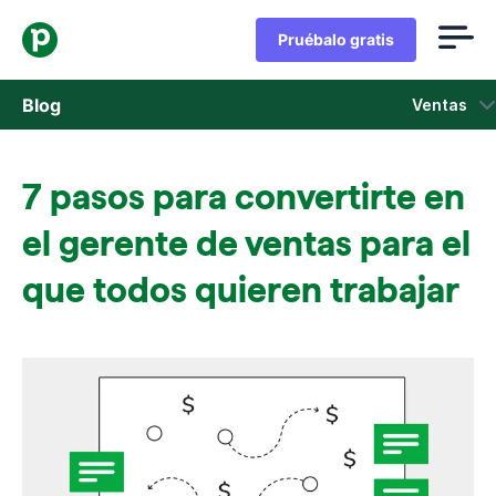
Pruébalo gratis
Blog
Ventas
Ventas
7 pasos para convertirte en
Marketing
el gerente de ventas para el
Actualizaciones de Producto
que todos quieren trabajar
Casos de estudio
Se abre en una nueva ventana