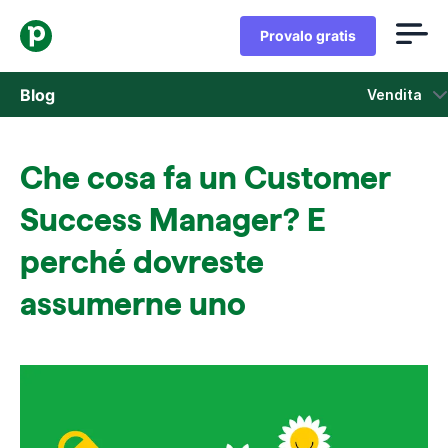
Provalo gratis
Blog
Vendita
Vendita
Che cosa fa un Customer
Marketing
Success Manager? E
Aggiornamenti di prodotto
perché dovreste
assumerne uno
Casi di studio
Si apre in una nuova finestra