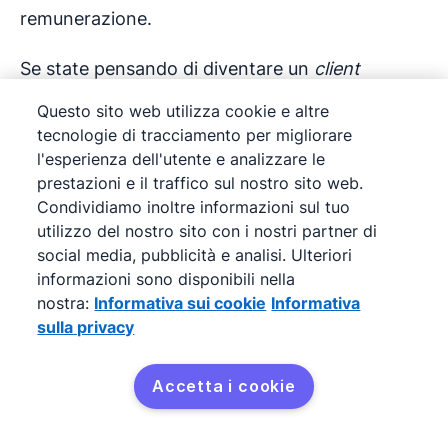
remunerazione.
Se state pensando di diventare un
client
success manager
, prendete in considerazione
Questo sito web utilizza cookie e altre
altri aspetti di questo ruolo:
tecnologie di tracciamento per migliorare
l'esperienza dell'utente e analizzare le
Leggete attentamente la descrizione del
prestazioni e il traffico sul nostro sito web.
lavoro del
Customer Success Specialist
e
Condividiamo inoltre informazioni sul tuo
utilizzo del nostro sito con i nostri partner di
verificate dove vi collocherete. Molte
social media, pubblicità e analisi. Ulteriori
aziende commettono l'errore di parlare
informazioni sono disponibili nella
solo di loro stesse e delle loro esigenze,
nostra:
Informativa sui cookie
Informativa
senza dire perché vorrebbero cooptarvi.
sulla privacy
Prestate attenzione al loro stile di
Accetta i cookie
comunicazione. Sono tempestivi nel
rispondere, professionali e personalizzano