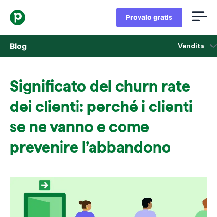
Provalo gratis
Blog
Vendita
Vendita
Significato del churn rate
Marketing
dei clienti: perché i clienti
Aggiornamenti di prodotto
se ne vanno e come
prevenire l’abbandono
Casi di studio
Si apre in una nuova finestra