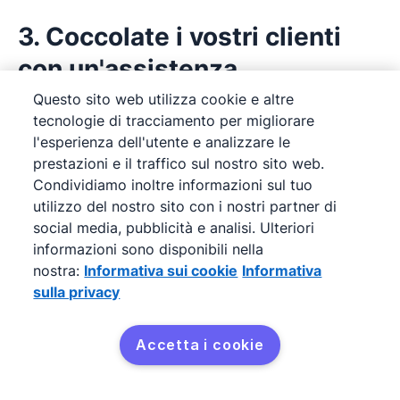
3. Coccolate i vostri clienti
con un'assistenza
eccezionale
Questo sito web utilizza cookie e altre
tecnologie di tracciamento per migliorare
l'esperienza dell'utente e analizzare le
L'
assistenza ai clienti
può creare o distruggere le
prestazioni e il traffico sul nostro sito web.
relazioni con i clienti. Negli affari le cose
Condividiamo inoltre informazioni sul tuo
possono andar male: è una cosa che non si può
utilizzo del nostro sito con i nostri partner di
social media, pubblicità e analisi. Ulteriori
escludere. Tuttavia, il modo in cui un'azienda
informazioni sono disponibili nella
affronta i problemi e i reclami dei clienti può
nostra:
Informativa sui cookie
Informativa
distinguerla rispetto alla concorrenza.
sulla privacy
Fornire ai clienti un supporto accessibile,
Accetta i cookie
pratico e utile vi permette di trasformare le loro
esperienze negative in esperienze positive.