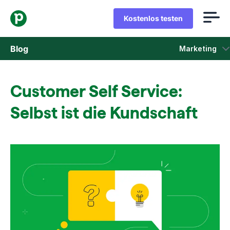
Kostenlos testen
Blog
Marketing
Vertrieb
Customer Self Service:
Marketing
Selbst ist die Kundschaft
Produkt-Updates
Fallstudien
In neuem Fenster öffnen