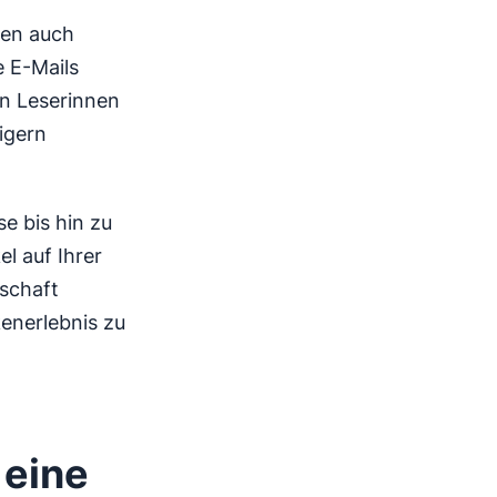
den auch
e E-Mails
en Leserinnen
igern
e bis hin zu
l auf Ihrer
schaft
kenerlebnis zu
 eine