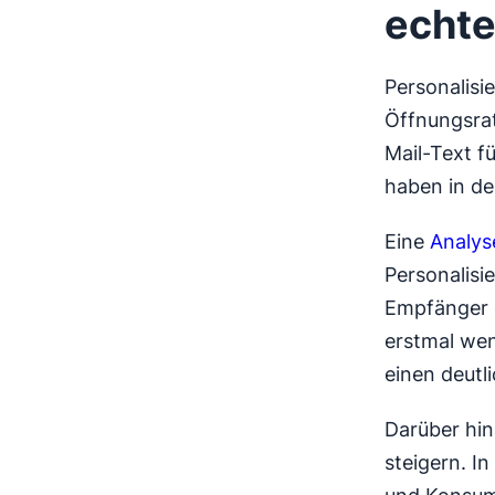
echte
Personalisi
Öffnungsrat
Mail-Text fü
haben in d
Eine
Analys
Personalisi
Empfänger g
erstmal wen
einen deutl
Darüber hin
steigern. In