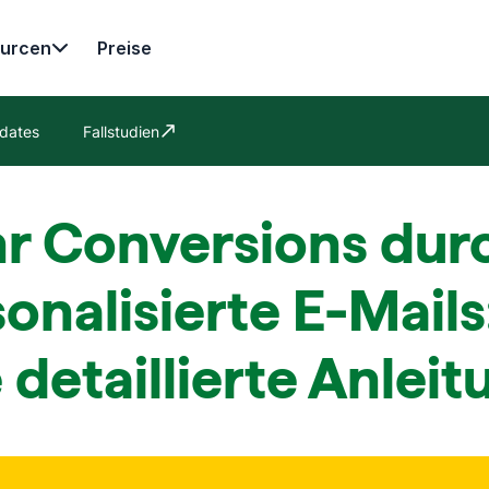
urcen
Preise
dates
Fallstudien
In neuem Fenster öffnen
r Conversions dur
onalisierte E-Mails
 detaillierte Anleit