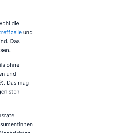
wohl die
reffzeile
und
ind. Das
sen.
ils ohne
nen und
 %. Das mag
erlisten
nsrate
nsumentinnen