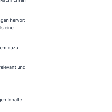
 Nachrichten
gen hervor:
ls eine
rem dazu
relevant und
gen Inhalte