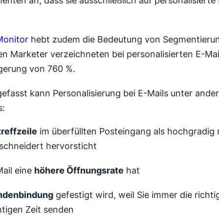
nten an, dass sie ausschließlich auf personalisierte
onitor
hebt zudem die Bedeutung von Segmentierun
en Marketer verzeichneten bei personalisierten E-Mai
gerung von 760 %.
fasst kann Personalisierung bei E-Mails unter ande
s:
reffzeile
im überfüllten Posteingang als hochgradig 
chneidert hervorsticht
Mail eine
höhere Öffnungsrate
hat
ndenbindung
gefestigt wird, weil Sie immer die richti
htigen Zeit senden