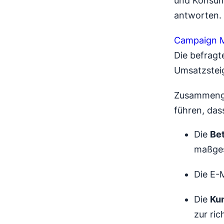
und Konsume
antworten.
Campaign M
Die befragt
Umsatzstei
Zusammenge
führen, das
Die
Bet
maßges
Die E-
Die
Ku
zur ric