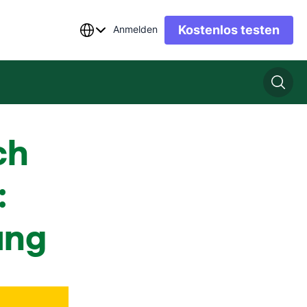
Kostenlos testen
Anmelden
ch
:
ung