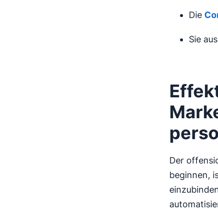
Die
Co
Sie au
Effek
Mark
perso
Der offensi
beginnen, i
einzubinden
automatisie