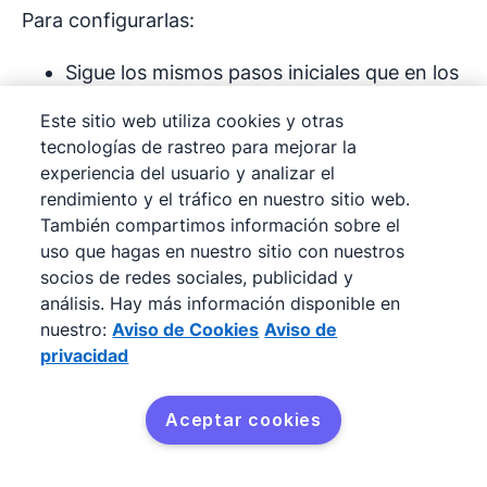
Para configurarlas:
Sigue los mismos pasos iniciales que en los
mensajes de bienvenida: entra en “Más
Este sitio web utiliza cookies y otras
opciones” (Android) o “Configuración”
tecnologías de rastreo para mejorar la
(iOS), luego en “Herramientas para la
experiencia del usuario y analizar el
rendimiento y el tráfico en nuestro sitio web.
empresa” y en “Respuestas rápidas”.
También compartimos información sobre el
uso que hagas en nuestro sitio con nuestros
Haz clic en el ícono de “añadir” y luego en
socios de redes sociales, publicidad y
“Mensaje” para ir creándolas. Atención: si
análisis. Hay más información disponible en
vas a usarlas desde WhatsApp web o
nuestro:
Aviso de Cookies
Aviso de
Escritorio, no podrás insertar archivos
privacidad
multimedia.
Aceptar cookies
Obtén Pipedrive gratis
Haz clic en “Atajo” para definir un atajo en
tu teclado para las respuestas y luego en