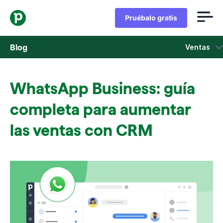
Pruébalo gratis
Blog
Ventas
Ventas
WhatsApp Business: guía
Marketing
completa para aumentar
Actualizaciones de Producto
las ventas con CRM
Casos de estudio
Se abre en una nueva ventana