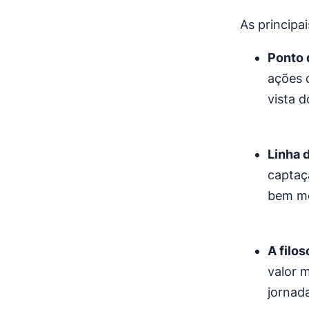
As principa
Ponto 
ações 
vista 
Linha 
captaç
bem me
A filos
valor 
jornad