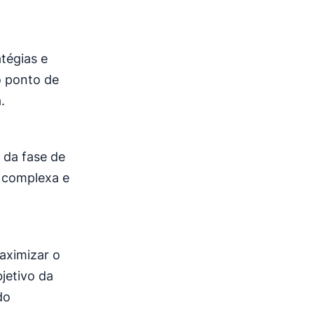
tégias e
o ponto de
.
o da fase de
s complexa e
aximizar o
jetivo da
do