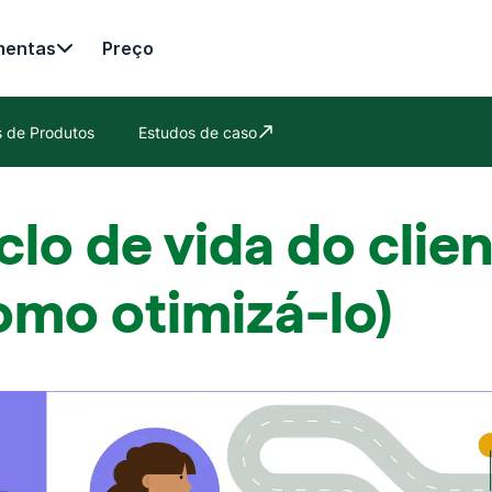
mentas
Preço
es de Produtos
Estudos de caso
Abre em uma nova janela
clo de vida do clie
omo otimizá-lo)