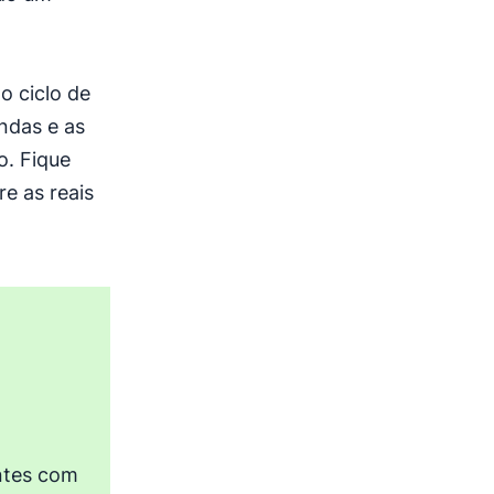
o ciclo de
ndas e as
o. Fique
e as reais
ntes com