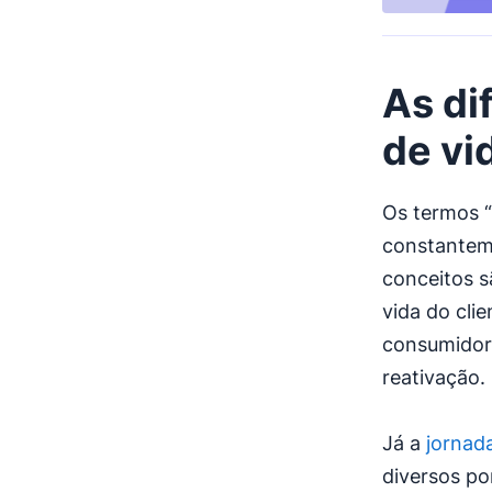
As di
de vi
Os termos “
constanteme
conceitos s
vida do cli
consumidor 
reativação.
Já a
jornada
diversos po