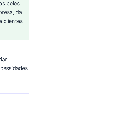
os pelos
resa, da
 clientes
iar
ecessidades
a