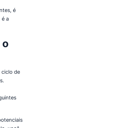
ntes, é
 é a
 o
ciclo de
s.
guintes
potenciais