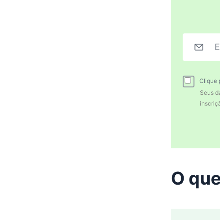
E
Clique 
Seus d
inscri
O que