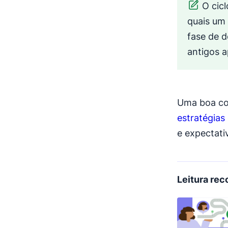
O cic
quais um
fase de d
antigos a
Uma boa com
estratégias
e expectativ
Leitura re