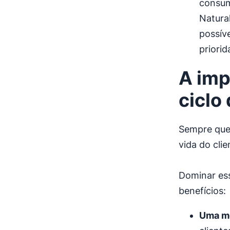
consum
Natural
possív
priori
A imp
ciclo
Sempre que
vida do clie
Dominar es
benefícios:
Uma me