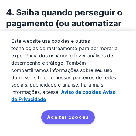
4. Saiba quando perseguir o
pagamento (ou automatizar
seu software de
Este website usa cookies e outras
contabilidade)
tecnologias de rastreamento para aprimorar a
experiência dos usuários e fazer análises de
Você terá de perseguir o pagamento de um
desempenho e tráfego. Também
compartilhamos informações sobre seu uso
cliente em um ponto ou outro. Isso nunca é o
do nosso site com nossos parceiros de redes
ideal, mas existem maneiras de minimizar a
sociais, publicidade e análise. Para mais
interrupção e manter boas relações.
informações, acesse:
Aviso de cookies
Aviso
de Privacidade
Seu software de contabilidade deve alertá-lo
quando um prazo de pagamento estiver se
Aceitar cookies
aproximando ou passar, para que você possa
Experimente de graça
enviar um lembrete de cortesia por e-mail. Pode