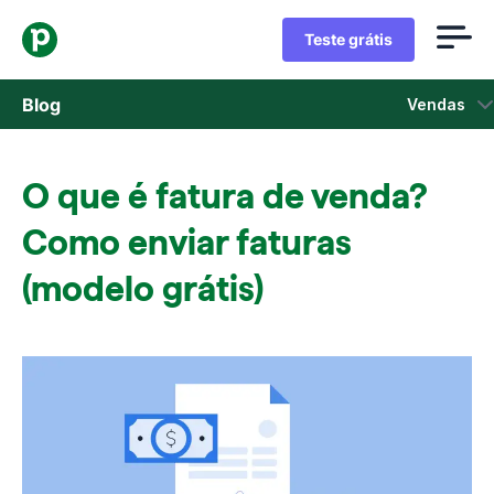
Teste grátis
Blog
Vendas
Vendas
O que é fatura de venda?
Marketing
Como enviar faturas
Atualizações de Produtos
(modelo grátis)
Estudos de caso
Abre em uma nova janela